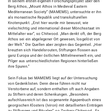
In seinem ersten eigenen Forschungsprojekt über den
Berg Athos, „Mount Athos in Medieval Eastern
Mediterranean Society“ (MAMEMS), untersuchte er ihn
als monastische Republik und transkulturellen
Knotenpunkt. „Erst hier wurde mir bewusst, wie
vielschichtig und international dieser Mönchsstaat im
Mittelalter war“, so Chitwood. „Man denkt oft, der Berg
Athos sei ein abgelegener Ort gewesen, losgelöst von
der Welt.“ Die Quellen aber zeigten das Gegenteil. „Hier
kreuzten sich Handelsrouten, Stiftungen flossen aus
ganz Europa und der östlichen Mittelmeerwelt ein, und
Pilger aus unterschiedlichsten Regionen hinterließen
ihre Spuren.“
Sein Fokus bei MAMEMS liegt auf der Untersuchung
von Gedenklisten. Denn diese führen nicht nur
Verstorbene auf, sondern enthalten oft auch Angaben
zu Stiftern und deren Schenkungen. „Besonders
aufschlussreich ist das sogenannte Agapenbuch eines
georgischen Klosters (Iviron) mit detaillierten Einträgen
zu Stiftungen und Ritualen“, so Zachary Chitwood. „Es