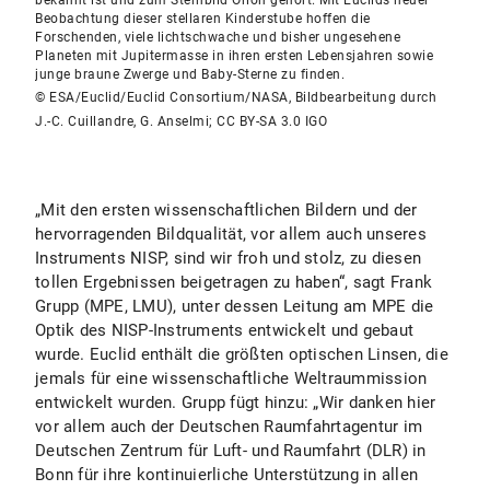
bekannt ist und zum Sternbild Orion gehört. Mit Euclids neuer
Beobachtung dieser stellaren Kinderstube hoffen die
Forschenden, viele lichtschwache und bisher ungesehene
Planeten mit Jupitermasse in ihren ersten Lebensjahren sowie
junge braune Zwerge und Baby-Sterne zu finden.
© ESA/Euclid/Euclid Consortium/NASA, Bildbearbeitung durch
J.-C. Cuillandre, G. Anselmi; CC BY-SA 3.0 IGO
„Mit den ersten wissenschaftlichen Bildern und der
hervorragenden Bildqualität, vor allem auch unseres
Instruments NISP, sind wir froh und stolz, zu diesen
tollen Ergebnissen beigetragen zu haben“, sagt Frank
Grupp (MPE, LMU), unter dessen Leitung am MPE die
Optik des NISP-Instruments entwickelt und gebaut
wurde. Euclid enthält die größten optischen Linsen, die
jemals für eine wissenschaftliche Weltraummission
entwickelt wurden. Grupp fügt hinzu: „Wir danken hier
vor allem auch der Deutschen Raumfahrtagentur im
Deutschen Zentrum für Luft- und Raumfahrt (DLR) in
Bonn für ihre kontinuierliche Unterstützung in allen