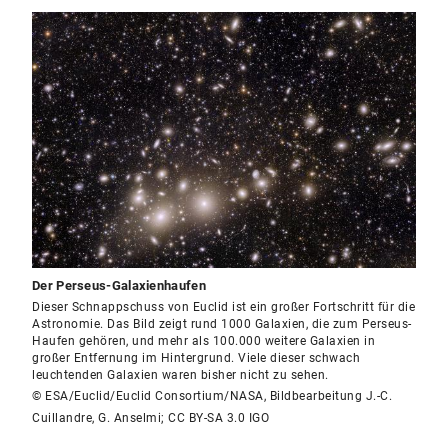
Der Perseus-Galaxienhaufen
Dieser Schnappschuss von Euclid ist ein großer Fortschritt für die
Astronomie. Das Bild zeigt rund 1000 Galaxien, die zum Perseus-
Haufen gehören, und mehr als 100.000 weitere Galaxien in
großer Entfernung im Hintergrund. Viele dieser schwach
leuchtenden Galaxien waren bisher nicht zu sehen.
© ESA/Euclid/Euclid Consortium/NASA, Bildbearbeitung J.-C.
Cuillandre, G. Anselmi; CC BY-SA 3.0 IGO