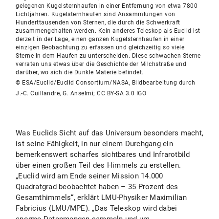
gelegenen Kugelsternhaufen in einer Entfernung von etwa 7800
Lichtjahren. Kugelsternhaufen sind Ansammlungen von
Hunderttausenden von Sternen, die durch die Schwerkraft
zusammengehalten werden. Kein anderes Teleskop als Euclid ist
derzeit in der Lage, einen ganzen Kugelsternhaufen in einer
einzigen Beobachtung zu erfassen und gleichzeitig so viele
Sterne in dem Haufen zu unterscheiden. Diese schwachen Sterne
verraten uns etwas über die Geschichte der Milchstraße und
darüber, wo sich die Dunkle Materie befindet.
© ESA/Euclid/Euclid Consortium/NASA, Bildbearbeitung durch
J.-C. Cuillandre, G. Anselmi; CC BY-SA 3.0 IGO
Was Euclids Sicht auf das Universum besonders macht,
ist seine Fähigkeit, in nur einem Durchgang ein
bemerkenswert scharfes sichtbares und Infrarotbild
über einen großen Teil des Himmels zu erstellen.
„Euclid wird am Ende seiner Mission 14.000
Quadratgrad beobachtet haben – 35 Prozent des
Gesamthimmels“, erklärt LMU-Physiker Maximilian
Fabricius (LMU/MPE). „Das Teleskop wird dabei