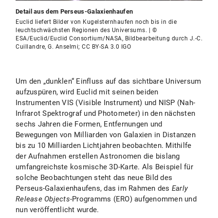
Detail aus dem Perseus-Galaxienhaufen
Euclid liefert Bilder von Kugelsternhaufen noch bis in die
leuchtschwächsten Regionen des Universums. | ©
ESA/Euclid/Euclid Consortium/NASA, Bildbearbeitung durch J.-C.
Cuillandre, G. Anselmi; CC BY-SA 3.0 IGO
Um den „dunklen“ Einfluss auf das sichtbare Universum
aufzuspüren, wird Euclid mit seinen beiden
Instrumenten VIS (Visible Instrument) und NISP (Nah-
Infrarot Spektrograf und Photometer) in den nächsten
sechs Jahren die Formen, Entfernungen und
Bewegungen von Milliarden von Galaxien in Distanzen
bis zu 10 Milliarden Lichtjahren beobachten. Mithilfe
der Aufnahmen erstellen Astronomen die bislang
umfangreichste kosmische 3D-Karte. Als Beispiel für
solche Beobachtungen steht das neue Bild des
Perseus-Galaxienhaufens, das im Rahmen des
Early
Release Objects
-Programms (ERO) aufgenommen und
nun veröffentlicht wurde.