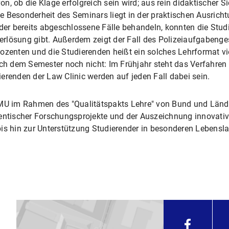
, ob die Klage erfolgreich sein wird; aus rein didaktischer Si
 Die Besonderheit des Seminars liegt in der praktischen Ausri
oder bereits abgeschlossene Fälle behandeln, konnten die Stud
terlösung gibt. Außerdem zeigt der Fall des Polizeiaufgabenge
ozenten und die Studierenden heißt ein solches Lehrformat vi
ach dem Semester noch nicht: Im Frühjahr steht das Verfahre
erenden der Law Clinic werden auf jeden Fall dabei sein.
U im Rahmen des "Qualitätspakts Lehre" von Bund und Lände
tischer Forschungsprojekte und der Auszeichnung innovativ
 hin zur Unterstützung Studierender in besonderen Lebensl