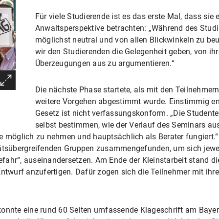
Für viele Studierende ist es das erste Mal, dass sie 
Anwaltsperspektive betrachten: „Während des Stud
möglichst neutral und von allen Blickwinkeln zu beur
wir den Studierenden die Gelegenheit geben, von i
Überzeugungen aus zu argumentieren.“
Die nächste Phase startete, als mit den Teilnehmer
weitere Vorgehen abgestimmt wurde. Einstimmig en
Gesetz ist nicht verfassungskonform. „Die Student
selbst bestimmen, wie der Verlauf des Seminars aus
e möglich zu nehmen und hauptsächlich als Berater fungiert.
tätsübergreifenden Gruppen zusammengefunden, um sich jewei
ahr“, auseinandersetzen. Am Ende der Kleinstarbeit stand di
Entwurf anzufertigen. Dafür zogen sich die Teilnehmer mit ihre
konnte eine rund 60 Seiten umfassende Klageschrift am Baye