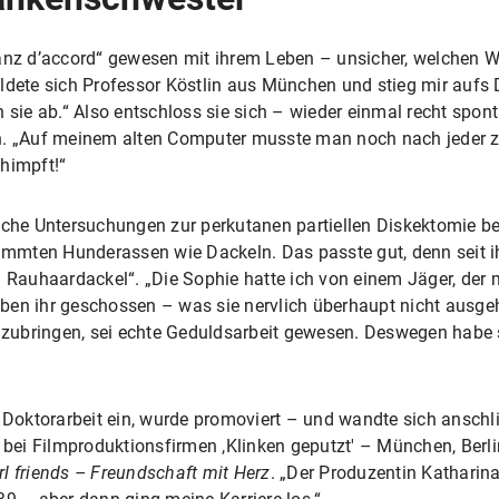
anz d’accord“ gewesen mit ihrem Leben – unsicher, welchen We
ldete sich Professor Köstlin aus München und stieg mir aufs D
 sie ab.“ Also entschloss sie sich – wieder einmal recht spon
n. „Auf meinem alten Computer musste man noch nach jeder z
himpft!“
ische Untersuchungen zur perkutanen partiellen Diskektomie b
stimmten Hunderassen wie Dackeln. Das passte gut, denn seit i
 Rauhaardackel“. „Die Sophie hatte ich von einem Jäger, der m
en ihr geschossen – was sie nervlich überhaupt nicht ausgeha
eizubringen, sei echte Geduldsarbeit gewesen. Deswegen habe s
e Doktorarbeit ein, wurde promoviert – und wandte sich ansch
l bei Filmproduktionsfirmen ,Klinken geputzt' – München, Berli
rl friends – Freundschaft mit Herz
. „Der Produzentin Katharina