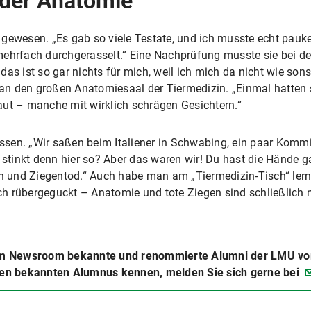
 der Anatomie
gewesen. „Es gab so viele Testate, und ich musste echt pauken.
mehrfach durchgerasselt.“ Eine Nachprüfung musste sie bei 
das ist so gar nichts für mich, weil ich mich da nicht wie so
h an den großen Anatomiesaal der Tiermedizin. „Einmal hatten
aut – manche mit wirklich schrägen Gesichtern.“
sen. „Wir saßen beim Italiener in Schwabing, ein paar Kommi
s stinkt denn hier so? Aber das waren wir! Du hast die Hände 
 und Ziegentod.“ Auch habe man am „Tiermedizin-Tisch“ lern
h rübergeguckt – Anatomie und tote Ziegen sind schließlich 
m Newsroom bekannte und renommierte Alumni der LMU vorge
en bekannten Alumnus kennen, melden Sie sich gerne bei