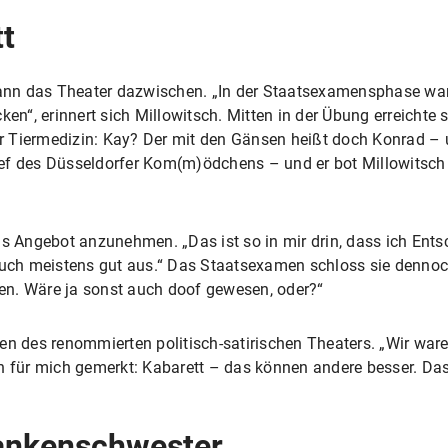
tt
nn das Theater dazwischen. „In der Staatsexamensphase war 
en“, erinnert sich Millowitsch. Mitten in der Übung erreichte sie
der Tiermedizin: Kay? Der mit den Gänsen heißt doch Konrad – 
ef des Düsseldorfer Kom(m)ödchens – und er bot Millowitsch 
as Angebot anzunehmen. „Das ist so in mir drin, dass ich Ent
 auch meistens gut aus.“ Das Staatsexamen schloss sie dennoc
ngen. Wäre ja sonst auch doof gewesen, oder?“
en des renommierten politisch-satirischen Theaters. „Wir war
für mich gemerkt: Kabarett – das können andere besser. Das
rankenschwester