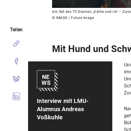
Am Set des TV-Dramas „Käthe und ich – Zurück
© IMAGO / Future Image
Teilen
Mit Hund und Sch
Und
imm
Un
Sch
Zoo
Interview mit LMU-
Alumnus Andreas
Nac
geh
Voßkuhle
Büh
Sch