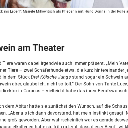
 ins Leben“: Mariele Millowitsch als Pflegerin mit Hund Donna in der Rolle 
wein am Theater
 Tiere waren dabei irgendwie auch immer präsent. „Mein Vat
er Tiere – zwei Schäferhunde etwa, die kurz hintereinander 
d in dem Stück
Drei Kölsche Jungs
stand sogar ein Schwein a
wein aber, glaube ich, nicht so toll.“ Der Sohn von Tante Lucy,
direktor in Caracas – vielleicht habe das ihren Berufswunsch 
h dem Abitur hatte sie zunächst den Wunsch, auf die Schaus
en. „Aber als ich dann davorstand, hat mein Instinkt gesagt: N
ne groß geworden. Aber wahrscheinlich war es gerade deswe
auspielkollegen habe sie früh gelernt, dass dieser Beruf „wirk