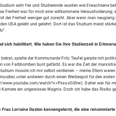
-Studium sehr frei und Studierende wurden wie Erwachsene be
Diese Freiheit war für mich eine willkommene Herausforderung; 
t der Freiheit weniger gut zurecht. Aber wenn man neugierig 
n den USA gelebt und gelehrt. Dort ist das Studium meist stär
s“.
sich habilitiert. Wie haben Sie Ihre Studienzeit in Erinn
eru
betrat, spielte der Kommunarde Fritz Teufel gerade mit politi
 von Farbbomben bunt gefärbt. Es war die Zeit der marxistis
Studium musste ich mir selbst verdienen – meine Eltern waren 
musiker, unter anderem durch einen Werbespot für den ersten 
s://www.youtube.com/watch?v=Pxss-xGI0rw). Daher war für mi
 Karriere ein ungewisses Wagnis. Doch ich habe das Risiko g
e Frau Lorraine Daston kennengelernt, die eine renommierte 