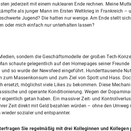
ssten jederzeit mit einem nuklearen Ende rechnen. Meine Mutte
kämpfte als junger Mann im Ersten Weltkrieg in Frankreich – 
schwerte Jugend? Die hatten nur wenige. Am Ende stellt sich fü
n oder mich einfach nur unterhalten lassen?
 Medien, sondern die Geschäftsmodelle der großen Tech-Konz
Man schaute gelegentlich auf den Homepages seiner Freunde 
 und so wurde der Newsfeed eingeführt. Hunderttausende Nutz
n zum Massenkonsum und zum Ziel von Spott und Hass. Doch e
h ersetzt, möglichst viele Likes zu bekommen. Diese Mechan
lassische und operante Konditionierung. Wegen der Dopamina
r eigentlich getan haben. Ein massiver Zeit- und Kontrollverlu
 ihrer Zeit direkt mit Geld bezahlen würden – ohne den Umweg 
 wieder sozialer und entspannter.
nterfragen Sie regelmäßig mit drei Kolleginnen und Kollegen 