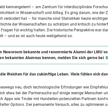
feld kennengelernt – am Zentrum für interdisziplinäre Forschu
ichkeit in Wissenschaft und Alltag. Es ging darum, wie der Z
 verändert hat – für manche sind Statistiken heute wichtiger 
chichte der Wissenschaften zu schätzen und kritisch zu hinte
agen für wichtig halten. Die historische Perspektive war da
t – und es ist auch heute weitgehend so.
m Newsroom bekannte und renommierte Alumni der LMU vorge
en bekannten Alumnus kennen, melden Sie sich gerne bei
 die Weichen für das zukünftige Leben. Viele fühlen sich d
ineswegs neu, doch technologische Erfindungen wie Empfehlu
sich etwa bei der Partnersuche auf einige wenige Menschen und
h Apps wie Tinder mit Hunderten potenziellen Partnern konfro
Better Options
. Der permanente Versuch, alles zu optimieren u