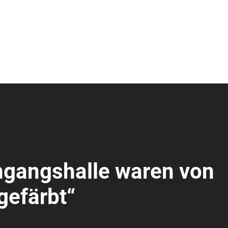
ngangshalle waren von
gefärbt“