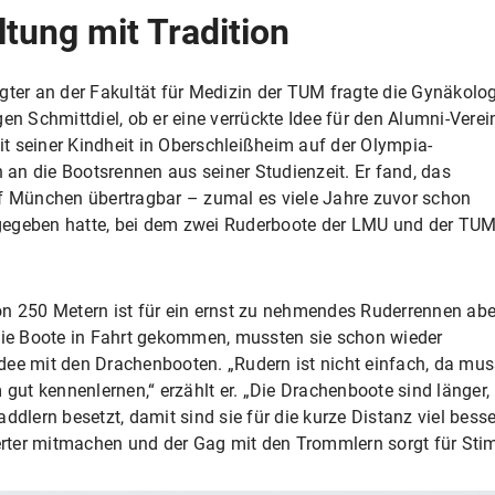
tung mit Tradition
gter an der Fakultät für Medizin der TUM fragte die Gynäkolog
en Schmittdiel, ob er eine verrückte Idee für den Alumni-Verei
eit seiner Kindheit in Oberschleißheim auf der Olympia-
h an die Bootsrennen aus seiner Studienzeit. Er fand, das
uf München übertragbar – zumal es viele Jahre zuvor schon
gegeben hatte, bei dem zwei Ruderboote der LMU und der TU
on 250 Metern ist für ein ernst zu nehmendes Ruderrennen abe
 die Boote in Fahrt gekommen, mussten sie schon wieder
dee mit den Drachenbooten. „Rudern ist nicht einfach, da mus
 gut kennenlernen,“ erzählt er. „Die Drachenboote sind länger,
ddlern besetzt, damit sind sie für die kurze Distanz viel besse
rter mitmachen und der Gag mit den Trommlern sorgt für St