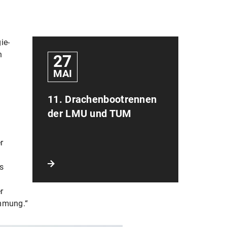
ie-
n
27
MAI
11. Drachenbootrennen
M
der LMU und TUM
r
s
r
immung.“