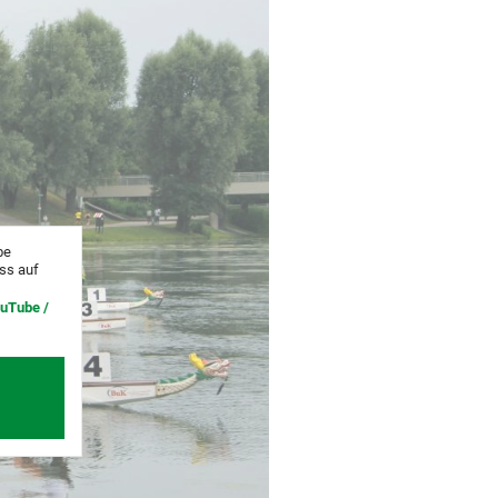
be
uss auf
ouTube /