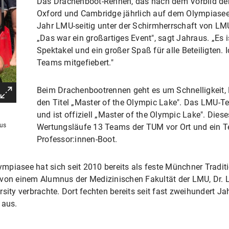
Das Drachenboot-Rennen, das nach dem Vorbild der 
Oxford und Cambridge jährlich auf dem Olympiasee s
Jahr LMU-seitig unter der Schirmherrschaft von LMU
„Das war ein großartiges Event", sagt Jahraus. „Es i
Spektakel und ein großer Spaß für alle Beteiligten. 
Teams mitgefiebert."
Beim Drachenbootrennen geht es um Schnelligkeit,
den Titel „Master of the Olympic Lake". Das LMU-T
und ist offiziell „Master of the Olympic Lake". Dies
aus
Wertungsläufe 13 Teams der TUM vor Ort und ein T
Professor:innen-Boot.
piasee hat sich seit 2010 bereits als feste Münchner Traditio
n einem Alumnus der Medizinischen Fakultät der LMU, Dr. Lot
sity verbrachte. Dort fechten bereits seit fast zweihundert Ja
 aus.