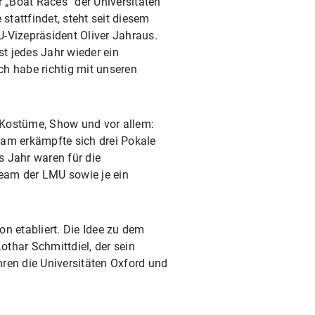
„Boat Races“ der Universitäten
tattfindet, steht seit diesem
-Vizepräsident Oliver Jahraus.
st jedes Jahr wieder ein
Ich habe richtig mit unseren
 Kostüme, Show und vor allem:
eam erkämpfte sich drei Pokale
es Jahr waren für die
eam der LMU sowie je ein
n etabliert. Die Idee zu dem
har Schmittdiel, der sein
hren die Universitäten Oxford und