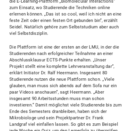
die E-Learning-Plattform „Biomolecular Interactions“
zum Einsatz, wo Studierende die Techniken online
erlernen können. „Das ist so cool, weil ich nicht an eine
feste Zeit oder einen festen Ort gebunden bin“, erzählt
Seidel. Natürlich gehöre zum Selbststudium aber auch
viel Selbstdisziplin.
Die Plattform ist eine der ersten an der LMU, in der die
Studierenden nach erfolgreicher Teilnahme an einer
Abschlussklausur ECTS-Punkte erhalten. „Unser
Projekt stellt eine komplette Lehrveranstaltung dar“,
erklärt Initiator Dr. Ralf Heermann. Insgesamt 80
Studierende nutzen die neue Plattform schon. „Viele
glauben, man muss sich abends auf dem Sofa nur ein
paar Videos anschauen“, sagt Heermann. „Aber
insgesamt 90 Arbeitsstunden muss man schon
investieren.“ Damit möglichst viele Studierende bis zum
Ende des Semesters dranbleiben, haben sich der
Mikrobiologe und sein Projektpartner Dr. Frank
Landgraf viel einfallen lassen. So gibt es zum Beispiel
jede Woche ein Quiz, um den Lernerfolg zu überprüfen.