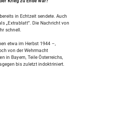
der Krieg zu Ende war?
 bereits in Echtzeit sendete. Auch
s „Extrablatt“. Die Nachricht von
hr schnell.
chen etwa im Herbst 1944 –,
 noch von der Wehrmacht
n in Bayern, Teile Österreichs,
gen bis zuletzt indoktriniert.