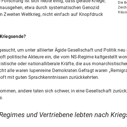
e Forschung ist sich heute einig, dass gerade Kriege,
Die B
 hinausgehen, etwa durch systematischen Genozid
Zeich
Häuse
 Zweiten Weltkrieg, nicht einfach auf Knopfdruck
 Kriegsende?
esucht, um unter alliierter Ägide Gesellschaft und Politik neu 
 oft politische Akteure ein, die vom NS-Regime kaltgestellt w
istische oder nationalliberale Kräfte, die aus monarchistisch
cht alle waren lupenreine Demokraten.Gefragt waren „Remigr
oft mit guten Sprachkenntnissen zurückkehrten.
mmen, andere taten sich schwer, in eine Gesellschaft zurückz
e.
Regimes und Vertriebene lebten nach Kriegs