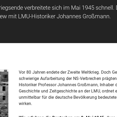
riegsende verbreitete sich im Mai 1945 schnell.
erview mit LMU-Historiker Johannes Großmann.
Vor 80 Jahren endete der Zweite Weltkrieg. Doch G
schwierige Aufarbeitung der NS-Verbrechen prägten 
Historiker Professor Johannes Großmann, Inhaber d
Geschichte und Zeitgeschichte an der LMU, ordnet 
unmittelbar für die deutsche Bevölkerung bedeutete
wirken.