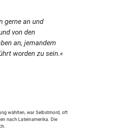
n gerne an und
 und von den
gaben an, jemandem
ührt worden zu sein.
ng wählten, war Selbstmord, oft
alien nach Lateinamerika. Die
ch.