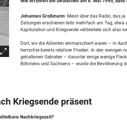
Wie erfuhren die Deutschen am 8. Mai 1945, dass 
Johannes Großmann
: Meist über das Radio, das ja
Zeitungen erschienen teils mehrfach am Tag, etwa al
Kapitulation und Kriegsende verbreitete sich also se
Dort, wo die Alliierten einmarschiert waren – in Aa
herrschte bereits relativer Frieden. In den wenigen
gehaltenen Gebieten – darunter einige wenige Flecke
Böhmens und Sachsens – wurde die Bevölkerung dage
ach Kriegsende präsent
ittelbare Nachkriegszeit?