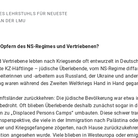
S LEHRSTUHLS FÜR NEUESTE G
N DER LMU
 Opfern des NS-Regimes und Vertriebenen?
Vertriebene lebten nach Kriegsende oft entwurzelt in Deutsch
reite KZ-Häftlinge – jüdische Überlebende, vom NS-Regime dif
iterinnen und -arbeitern aus Russland, der Ukraine und ande
ng waren während des Zweiten Weltkriegs Hand in Hand gega
kunftsländer zurückkehren: Die jüdische Bevölkerung war etwa 
edroht. Oft blieben Überlebende deshalb zunächst sogar in 
erten zu „Displaced Persons Camps“ umbauten. Diese schwer t
perspektive, die viele in der Immigration nach Palästina ode
er und Kriegsgefangene zögerten, nach Hause zurückzukehre
tion angesehen wurde. Viele blieben in Westeuropa oder emigr