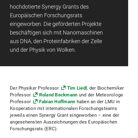
hochdotierte Synergy Grants des
Europäischen Forschungsrats
eingeworben. Die geförderten Projekte
beschäftigen sich mit Nanomaschinen
aus DNA, den Proteinfabriken der Zelle
und der Physik von Wolken.
Der Physiker Professor
Tim Liedl
, der Biochemiker
Professor
Roland Beckmann
und der Meteorologe
Professor
Fabian Hoffmann
haben an der LMU in
Kooperation mit internationalen Forschungsteams
jeweils einen Synergy Grant eingeworben – eine der
angesehensten Auszeichnungen des Europäischen
Forschungsrats (ERC).