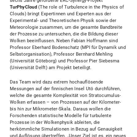
sechs Jahre geförderte ERC-Synergy-Projekt
TurPhyCloud
(The role of Turbulence in the Physics of
Clouds) bringt Expertinnen und Experten aus der
Experimental- und Theoretischen Physik sowie der
Meteorologie zusammen, um die gesamte Bandbreite
der Prozesse zu untersuchen, die die Bildung dieser
Wolken beeinflussen. Neben Fabian Hoffmann sind
Professor Eberhard Bodenschatz (MPI für Dynamik und
Selbstorganisation), Professor Bernhard Mehling
(Universität Göteborg) und Professor Pier Siebesma
(Universität Delft) am Projekt beteiligt.
Das Team wird dazu extrem hochauflösende
Messungen auf der finnischen Insel Utö durchführen,
welche die gesamte Komplexität von Stratocumulus-
Wolken erfassen – von Prozessen auf der Kilometer-
bis hin zur Mikrometer-Skala. Daraus wollen die
Forschenden statistische Modelle für turbulente
Prozesse in der Wolkenphysik ableiten, die
herkömmliche Simulationen in Bezug auf Genauigkeit
und Auflösung übertreffen. „Unser Ziel ist es, ein neues