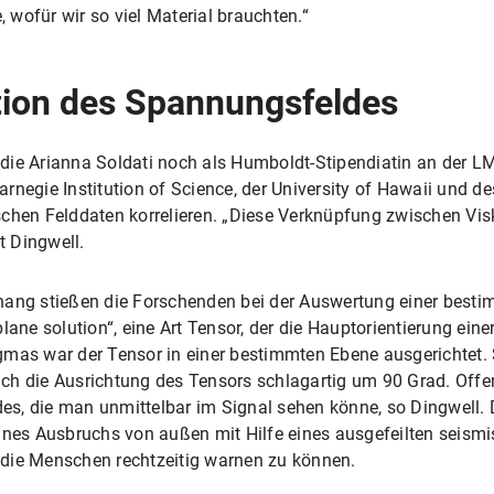
, wofür wir so viel Material brauchten.“
tion des Spannungsfeldes
die Arianna Soldati noch als Humboldt-Stipendiatin an der L
rnegie Institution of Science, der University of Hawaii und de
schen Felddaten korrelieren. „Diese Verknüpfung zwischen V
t Dingwell.
ng stießen die Forschenden bei der Auswertung einer best
lane solution“, eine Art Tensor, der die Hauptorientierung eine
mas war der Tensor in einer bestimmten Ebene ausgerichtet. S
ich die Ausrichtung des Tensors schlagartig um 90 Grad. Off
s, die man unmittelbar im Signal sehen könne, so Dingwell. 
eines Ausbruchs von außen mit Hilfe eines ausgefeilten seis
die Menschen rechtzeitig warnen zu können.