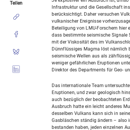
Je explosiver ein Ausbruch ist, umso g
Teilen
Infrastruktur und die Gesellschaft 
berücksichtigt. Daher versuchen Vulk
vulkanischer Ereignisse vorherzusage
Beteiligung von LMU-Forschern hier e
dass bestimmte seismische Signale S
mit der Viskosität des im Vulkansch
Dünnflüssiges Magma löst nämlich
seismische Wellen aus als zähflüssig
weniger gefährlichen Eruptionen unt
Direktor des Departments für Geo- 
Das internationale Team untersuchte
Eruptionen, und zwar geologisch hin
auch bezüglich der beobachteten Erdb
Ausbruch hatte ein leicht anderes Mus
desselben Vulkans kann sich in sein
Gasbläschen ständig ändern – also i
bestanden haben, jeden einzelnen Aus