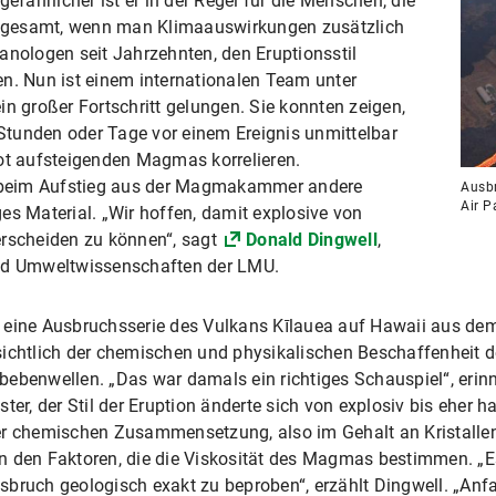
efährlicher ist er in der Regel für die Menschen, die
insgesamt, wenn man Klimaauswirkungen zusätzlich
anologen seit Jahrzehnten, den Eruptionsstil
n. Nun ist einem internationalen Team unter
in großer Fortschritt gelungen. Sie konnten zeigen,
tunden oder Tage vor einem Ereignis unmittelbar
lot aufsteigenden Magmas korrelieren.
 beim Aufstieg aus der Magmakammer andere
Ausbr
Air P
es Material. „Wir hoffen, damit explosive von
erscheiden zu können“, sagt
Donald Dingwell
,
und Umweltwissenschaften der LMU.
 eine Ausbruchsserie des Vulkans Kīlauea auf Hawaii aus de
sichtlich der chemischen und physikalischen Beschaffenheit
ebenwellen. „Das war damals ein richtiges Schauspiel“, erinne
ter, der Stil der Eruption änderte sich von explosiv bis eher
er chemischen Zusammensetzung, also im Gehalt an Kristallen,
n den Faktoren, die die Viskosität des Magmas bestimmen. „Es
bruch geologisch exakt zu beproben“, erzählt Dingwell. „Anfa