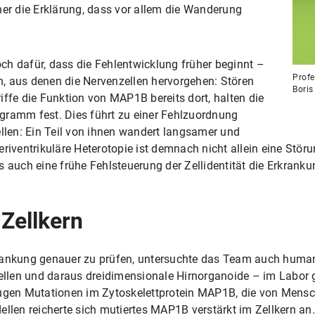
her die Erklärung, dass vor allem die Wanderung
ch dafür, dass die Fehlentwicklung früher beginnt –
Profe
, aus denen die Nervenzellen hervorgehen: Stören
Bori
iffe die Funktion von MAP1B bereits dort, halten die
gramm fest. Dies führt zu einer Fehlzuordnung
ellen: Ein Teil von ihnen wandert langsamer und
„Periventrikuläre Heterotopie ist demnach nicht allein eine Stö
 auch eine frühe Fehlsteuerung der Zellidentität die Erkranku
Zellkern
nkung genauer zu prüfen, untersuchte das Team auch human
llen und daraus dreidimensionale Hirnorganoide – im Labor g
rugen Mutationen im Zytoskelettprotein MAP1B, die von Mensch
ellen reicherte sich mutiertes MAP1B verstärkt im Zellkern an