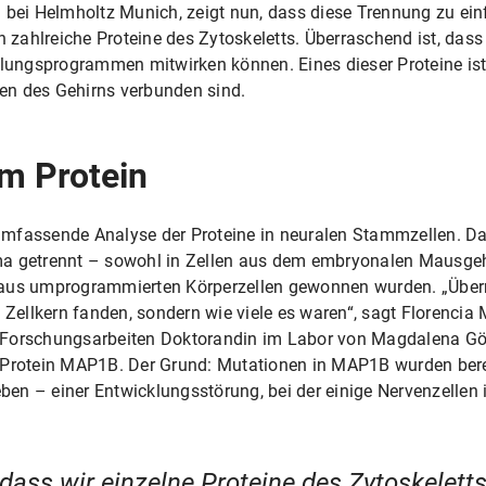
 bei Helmholtz Munich, zeigt nun, dass diese Trennung zu einfa
ahlreiche Proteine des Zytoskeletts. Überraschend ist, dass s
ungsprogrammen mitwirken können. Eines dieser Proteine ist
en des Gehirns verbunden sind.
em Protein
mfassende Analyse der Proteine in neuralen Stammzellen. Da
ma getrennt – sowohl in Zellen aus dem embryonalen Mausge
 aus umprogrammierten Körperzellen gewonnen wurden. „Überr
 Zellkern fanden, sondern wie viele es waren“, sagt Florencia 
 Forschungsarbeiten Doktorandin im Labor von Magdalena Göt
s Protein MAP1B. Der Grund: Mutationen in MAP1B wurden ber
eben – einer Entwicklungsstörung, bei der einige Nervenzellen 
dass wir einzelne Proteine des Zytoskeletts