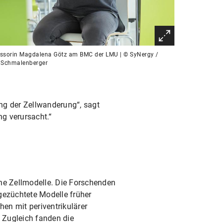
ssorin Magdalena Götz am BMC der LMU | © SyNergy /
s Schmalenberger
rung der Zellwanderung“, sagt
ng verursacht.“
e Zellmodelle. Die Forschenden
ezüchtete Modelle früher
en mit periventrikulärer
. Zugleich fanden die