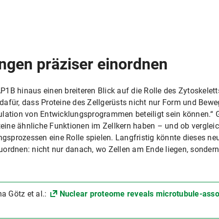
ngen präziser einordnen
1B hinaus einen breiteren Blick auf die Rolle des Zytoskeletts
dafür, dass Proteine des Zellgerüsts nicht nur Form und Bewe
ulation von Entwicklungsprogrammen beteiligt sein können.“ G
roteine ähnliche Funktionen im Zellkern haben – und ob vergl
sprozessen eine Rolle spielen. Langfristig könnte dieses neu
uordnen: nicht nur danach, wo Zellen am Ende liegen, sondern
a Götz et al.:
Nuclear proteome reveals microtubule-assoc