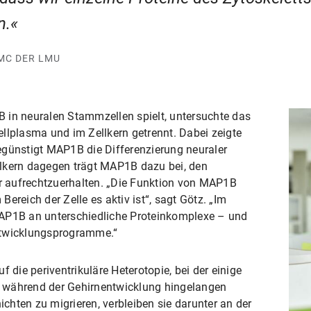
n.
MC DER LMU
 in neuralen Stammzellen spielt, untersuchte das
llplasma und im Zellkern getrennt. Dabei zeigte
egünstigt MAP1B die Differenzierung neuraler
lkern dagegen trägt MAP1B dazu bei, den
 aufrechtzuerhalten. „Die Funktion von MAP1B
ereich der Zelle es aktiv ist“, sagt Götz. „Im
MAP1B an unterschiedliche Proteinkomplexe – und
ntwicklungsprogramme.“
f die periventrikuläre Heterotopie, bei der einige
ie während der Gehirnentwicklung hingelangen
hichten zu migrieren, verbleiben sie darunter an der