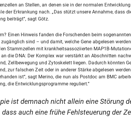
zellen an Stellen, an denen sie in der normalen Entwicklung 
ale der Erkrankung nach. „Das stützt unsere Annahme, dass di
g beiträgt“, sagt Götz.
rn? Einen Hinweis fanden die Forschenden beim sogenannten
NA zugänglich sind – und damit, welche Gene abgelesen werde
alen Stammzellen mit krankheitsassoziierten MAP1B-Mutatione
 an die DNA: Der Komplex war verstärkt an Abschnitten nachwe
d, Zellbewegung und Zytoskelett liegen. Dadurch könnten Ge
d, zur falschen Zeit oder in anderer Stärke abgelesen werden
handen ist“, sagt Merino, die nun als Postdoc am BMC arbeitet
ng, die Entwicklungsprogramme reguliert.“
opie ist demnach nicht allein eine Störung 
 dass auch eine frühe Fehlsteuerung der Zel