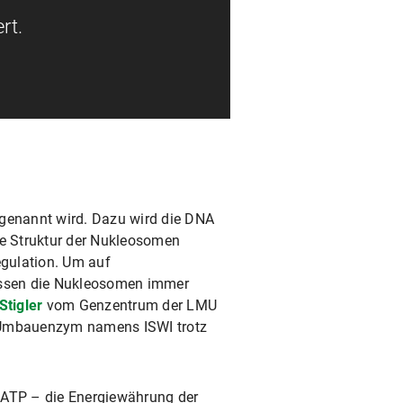
rt.
 genannt wird. Dazu wird die DNA
e Struktur der Nukleosomen
egulation. Um auf
üssen die Nukleosomen immer
Stigler
vom Genzentrum der LMU
n-Umbauenzym namens ISWI trotz
t ATP – die Energiewährung der