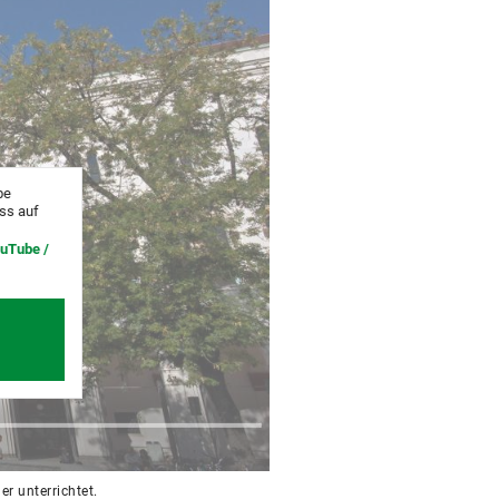
be
uss auf
ouTube /
r unterrichtet.