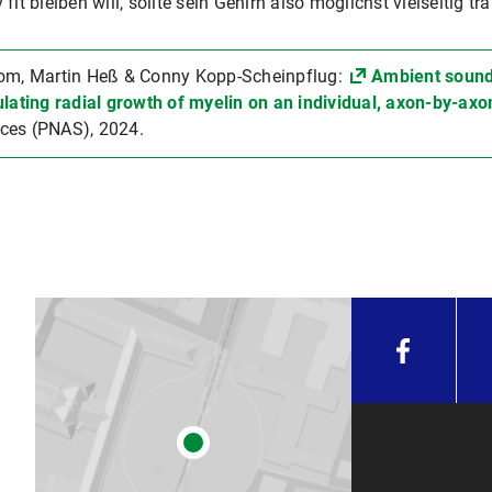
fit bleiben will, sollte sein Gehirn also möglichst vielseitig tra
rom, Martin Heß & Conny Kopp-Scheinpflug:
Ambient sound
ulating radial growth of myelin on an individual, axon-by-axo
ces (PNAS), 2024.