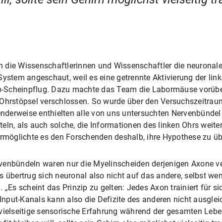
 die Wissenschaftlerinnen und Wissenschaftler die neuronale
System angeschaut, weil es eine getrennte Aktivierung der lin
Kopp-Scheinpflug. Dazu machte das Team die Labormäuse vorü
Ohrstöpsel verschlossen. So wurde über den Versuchszeitraum
henderweise enthielten alle von uns untersuchten Nervenbünde
eln, als auch solche, die Informationen des linken Ohrs weiter
ermöglichte es den Forschenden deshalb, ihre Hypothese zu üb
venbündeln waren nur die Myelinscheiden derjenigen Axone ver
s übertrug sich neuronal also nicht auf das andere, selbst w
 „Es scheint das Prinzip zu gelten: Jedes Axon trainiert für sic
 Input-Kanals kann also die Defizite des anderen nicht ausgle
e vielseitige sensorische Erfahrung während der gesamten Le