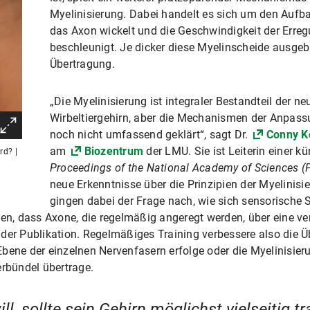
Myelinisierung. Dabei handelt es sich um den Aufb
das Axon wickelt und die Geschwindigkeit der Erreg
beschleunigt. Je dicker diese Myelinscheide ausgebil
Übertragung.
„Die Myelinisierung ist integraler Bestandteil der n
Wirbeltiergehirn, aber die Mechanismen der Anpass
noch nicht umfassend geklärt“, sagt Dr.
Conny K
am
Biozentrum
der LMU. Sie ist Leiterin einer 
rd? |
Proceedings of the National Academy of Sciences 
neue Erkenntnisse über die Prinzipien der Myelinisie
gingen dabei der Frage nach, wie sich sensorische 
sen, dass Axone, die regelmäßig angeregt werden, über eine ve
r der Publikation. Regelmäßiges Training verbessere also die Ü
bene der einzelnen Nervenfasern erfolge oder die Myelinisier
erbündel übertrage.
ill, sollte sein Gehirn möglichst vielseitig tr