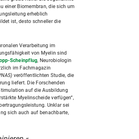
au einer Biomembran, die sich um
ungsleitung erheblich
det ist, desto schneller die
euronalen Verarbeitung im
ungsfähigkeit von Myelin sind
opp-Scheinpflug
, Neurobiologin
kürzlich im Fachmagazin
(PNAS)
veröffentlichten Studie, die
rung liefert. Die Forschenden
Stimulation auf die Ausbildung
rstärkte Myelinscheide verfügen“,
bertragungsleistung. Unklar sei
ung sich auch auf benachbarte,
ainieren.