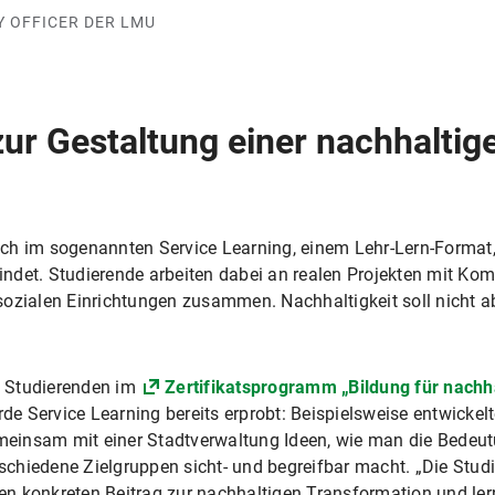
Y OFFICER DER LMU
zur Gestaltung einer nachhaltig
ach im sogenannten Service Learning, einem Lehr-Lern-Format
ndet. Studierende arbeiten dabei an realen Projekten mit K
ozialen Einrichtungen zusammen. Nachhaltigkeit soll nicht ab
 Studierenden im
Zertifikatsprogramm „Bildung für nachh
de Service Learning bereits erprobt: Beispielsweise entwicke
einsam mit einer Stadtverwaltung Ideen, wie man die Bedeutu
schiedene Zielgruppen sicht- und begreifbar macht. „Die Stud
en konkreten Beitrag zur nachhaltigen Transformation und ler