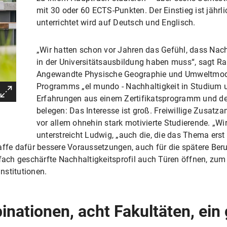
mit 30 oder 60 ECTS-Punkten. Der Einstieg ist jähr
unterrichtet wird auf Deutsch und Englisch.
„Wir hatten schon vor Jahren das Gefühl, dass Nachh
in der Universitätsausbildung haben muss“, sagt Ra
Angewandte Physische Geographie und Umweltmodel
Programms „el mundo - Nachhaltigkeit in Studium 
Erfahrungen aus einem Zertifikatsprogramm und d
belegen: Das Interesse ist groß. Freiwillige Zusatza
vor allem ohnehin stark motivierte Studierende. „Wir 
unterstreicht Ludwig, „auch die, die das Thema erst
affe dafür bessere Voraussetzungen, auch für die spätere Ber
ch geschärfte Nachhaltigkeitsprofil auch Türen öffnen, zum
nstitutionen.
nationen, acht Fakultäten, ei