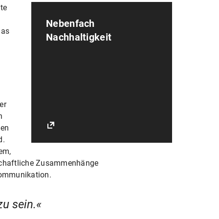
hte
Nebenfach
das
Nachhaltigkeit
er
n
den
d.
em,
irtschaftliche Zusammenhänge
kommunikation.
zu sein.