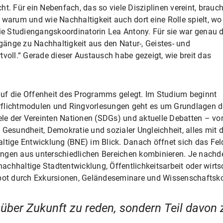
t. Für ein Nebenfach, das so viele Disziplinen vereint, brauc
 warum und wie Nachhaltigkeit auch dort eine Rolle spielt, wo
die Studiengangskoordinatorin Lea Antony. Für sie war genau 
ugänge zu Nachhaltigkeit aus den Natur-, Geistes- und
tvoll.“ Gerade dieser Austausch habe gezeigt, wie breit das
uf die Offenheit des Programms gelegt. Im Studium beginnt
Pflichtmodulen und Ringvorlesungen geht es um Grundlagen d
iele der Vereinten Nationen (SDGs) und aktuelle Debatten – vo
 Gesundheit, Demokratie und sozialer Ungleichheit, alles mit 
ltige Entwicklung (BNE) im Blick. Danach öffnet sich das Fel
ungen aus unterschiedlichen Bereichen kombinieren. Je nachd
, nachhaltige Stadtentwicklung, Öffentlichkeitsarbeit oder w
gebot durch Exkursionen, Geländeseminare und Wissenschafts
 über Zukunft zu reden, sondern Teil davon 