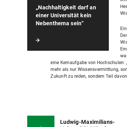
Her
„Nachhaltigkeit darf an
Wis
einer Universität kein
Nebenthema sein“
Ein
Dev
Wis
Emp
was
eine Kernaufgabe von Hochschulen: „U
mehr als nur Wissensvermittlung, son
Zukunft zu reden, sondern Teil davon
Ludwig-Maximilians-