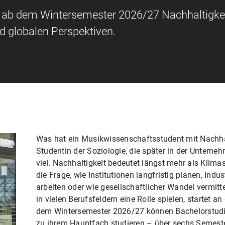
 ab dem Wintersemester 2026/27 Nachhaltigkei
nd globalen Perspektiven.
Was hat ein Musikwissenschaftsstudent mit Nachhal
Studentin der Soziologie, die später in der Unterne
viel. Nachhaltigkeit bedeutet längst mehr als Klim
die Frage, wie Institutionen langfristig planen, Indus
arbeiten oder wie gesellschaftlicher Wandel vermitt
in vielen Berufsfeldern eine Rolle spielen, startet 
dem Wintersemester 2026/27 können Bachelorstud
zu ihrem Hauptfach studieren – über sechs Semeste