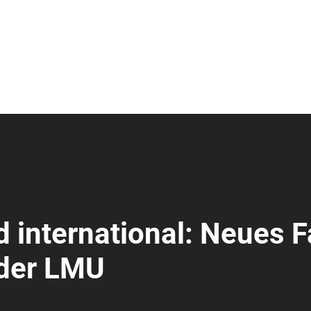
nd international: Neues 
 der LMU