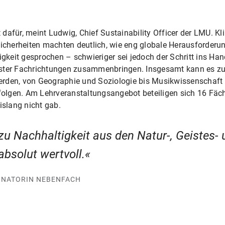
t dafür, meint Ludwig, Chief Sustainability Officer der LMU. Kli
nsicherheiten machten deutlich, wie eng globale Herausford
tigkeit gesprochen – schwieriger sei jedoch der Schritt ins Ha
hster Fachrichtungen zusammenbringen. Insgesamt kann es z
rden, von Geographie und Soziologie bis Musikwissenschaft o
lgen. Am Lehrveranstaltungsangebot beteiligen sich 16 Fäch
islang nicht gab.
 zu Nachhaltigkeit aus den Natur-, Geistes-
absolut wertvoll.
INATORIN NEBENFACH