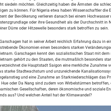
ht siedeln möchten. Gleichzeitig haben die Ärmsten die schl
igen zu können. Für Nigeria etwa haben Wissenschaftler die Ef
ozent der Bevölkerung verlieren danach bei einem Hochwasser 
istenzgrundlage oder ihre Gesundheit als der Durchschnitt in N
einer Dürre oder Hitzewelle besonders stark betroffen zu sein.
arschagen hat in seiner Arbeit reichlich Erfahrung dazu in e
ufstrebende Ökonomien einen besonders starken Veränderungsd
ietnam. Garschagen kennt den sozialistischen Staat mit dem s
. Vietnam gehört zu den Staaten, die mutmaßlich besonders st
 verzeichnet die Hauptstadt Saigon eine merkliche Zunahme 
das starke Stadtwachstum und unzureichende Kanalisationssys
iegelanstieg und eine Zunahme an Starkniederschlägen das Pr
 Hue oder Da Nang sind zudem von Wirbelstürmen betroffen, di
ynamischen Gesellschaften, deren ökonomische und soziale En
trends aus? Und welchen Anteil hat der Klimawandel?