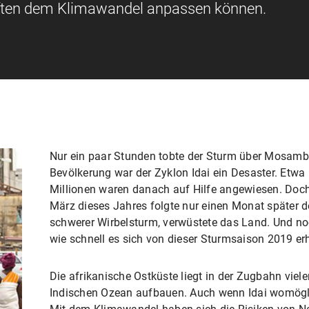
haften dem Klimawandel anpassen können.
Nur ein paar Stunden tobte der Sturm über Mosambi
Bevölkerung war der Zyklon Idai ein Desaster. Etwa
Millionen waren danach auf Hilfe angewiesen. Doc
März dieses Jahres folgte nur einen Monat später de
schwerer Wirbelsturm, verwüstete das Land. Und no
wie schnell es sich von dieser Sturmsaison 2019 erh
Die afrikanische Ostküste liegt in der Zugbahn viel
Indischen Ozean aufbauen. Auch wenn Idai womögli