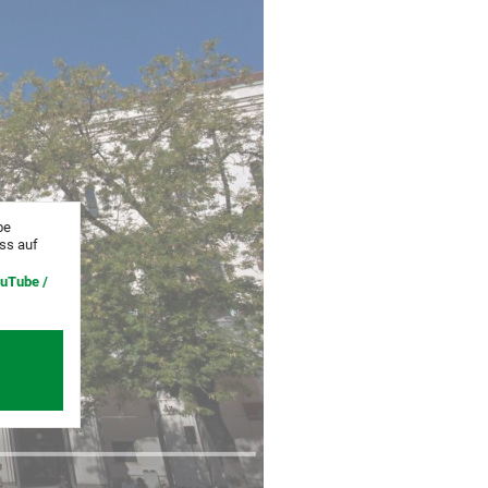
be
uss auf
ouTube /