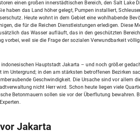
toren einen großen innerstädtischen Bereich, den Salt Lake Di
 haben das Land höher gelegt, Pumpen installiert, Schleu
rschutz. Heute wohnt in dem Gebiet eine wohlhabende Bevö
igen, die für die Reichen Dienstleistungen erledigen. Diese 
zusätzlich das Wasser aufläuft, das in den geschützten Berei
ung vorbei, weil sie die Frage der sozialen Verwundbarkeit völ
r indonesischen Hauptstadt Jakarta – und noch größer gedacht
t im Untergrund; in den am stärksten betroffenen Bezirken s
emberaubende Geschwindigkeit. Die Ursache sind vor allem die 
tverwaltung nicht Herr wird. Schon heute liegen viele Quarti
rische Betonmauern sollen sie vor der Überflutung bewahren. 
 Experten.
vor Jakarta