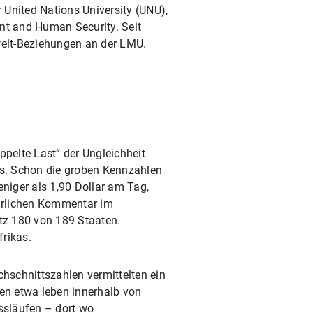
r United Nations University (UNU),
ent and Human Security. Seit
welt-Beziehungen an der LMU.
ppelte Last“ der Ungleichheit
els. Schon die groben Kennzahlen
eniger als 1,90 Dollar am Tag,
hrlichen Kommentar im
tz 180 von 189 Staaten.
rikas.
chschnittszahlen vermittelten ein
men etwa leben innerhalb von
ssläufen – dort wo