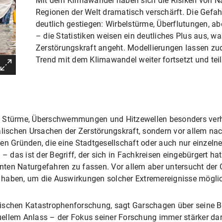
Mit dem Klimawandel haben sich die Risiken von Na
Regionen der Welt dramatisch verschärft. Die Gefah
deutlich gestiegen: Wirbelstürme, Überflutungen, ab
– die Statistiken weisen ein deutliches Plus aus, wa
Zerstörungskraft angeht. Modellierungen lassen zu
Trend mit dem Klimawandel weiter fortsetzt und tei
s Stürme, Überschwemmungen und Hitzewellen besonders verh
alischen Ursachen der Zerstörungskraft, sondern vor allem nac
len Gründen, die eine Stadtgesellschaft oder auch nur einzel
das ist der Begriff, der sich in Fachkreisen eingebürgert hat,
ten Naturgefahren zu fassen. Vor allem aber untersucht der 
haben, um die Auswirkungen solcher Extremereignisse möglich
ischen Katastrophenforschung, sagt Garschagen über seine Be
llem Anlass – der Fokus seiner Forschung immer stärker dara