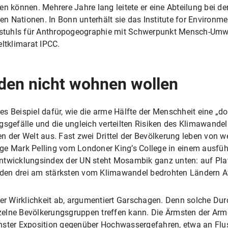
n können. Mehrere Jahre lang leitete er eine Abteilung bei de
 Nationen. In Bonn unterhält sie das Institute for Environm
ehrstuhls für Anthropogeographie mit Schwerpunkt Mensch-Um
eltklimarat IPCC.
den nicht wohnen wollen
s Beispiel dafür, wie die arme Hälfte der Menschheit eine „do
gsgefälle und die ungleich verteilten Risiken des Klimawand
n der Welt aus. Fast zwei Drittel der Bevölkerung leben von w
ege Mark Pelling vom Londoner King’s College in einem ausfü
ntwicklungsindex der UN steht Mosambik ganz unten: auf Pla
u den drei am stärksten vom Klimawandel bedrohten Ländern Af
der Wirklichkeit ab, argumentiert Garschagen. Denn solche Dur
inzelne Bevölkerungsgruppen treffen kann. Die Ärmsten der Ar
hster Exposition gegenüber Hochwassergefahren, etwa an Flu