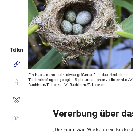
Teilen
Ein Kuckuck hat sein etwas größeres Ei in das Nest eines
Teichrohrsängers gelegt. | © picture alliance / blickwinkel/W
Buchhorn/F. Hecke | W. Buchhorn/F. Hecker
Vererbung über d
„Die Frage war: Wie kann ein Kuckuck