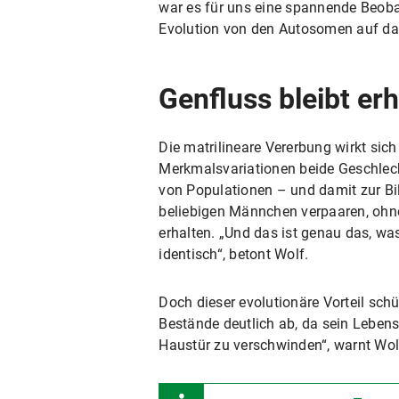
war es für uns eine spannende Beobac
Evolution von den Autosomen auf da
Genfluss bleibt er
Die matrilineare Vererbung wirkt sich
Merkmalsvariationen beide Geschlech
von Populationen – und damit zur Bi
beliebigen Männchen verpaaren, ohne 
erhalten. „Und das ist genau das, wa
identisch“, betont Wolf.
Doch dieser evolutionäre Vorteil sch
Bestände deutlich ab, da sein Leben
Haustür zu verschwinden“, warnt Wol