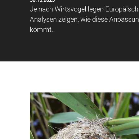
30.10.2025
Je nach Wirtsvogel legen Europäisch
Analysen zeigen, wie diese Anpassung
kommt.