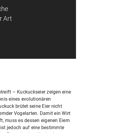
che
r Art
streift – Kuckuckseier zeigen eine
ebnis eines evolutionären
ckuck brütet seine Eier nicht
fremder Vogelarten. Damit ein Wirt
ft, muss es dessen eigenen Eiern
ist jedoch auf eine bestimmte