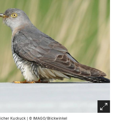
icher Kuckuck | © IMAGO/Blickwinkel