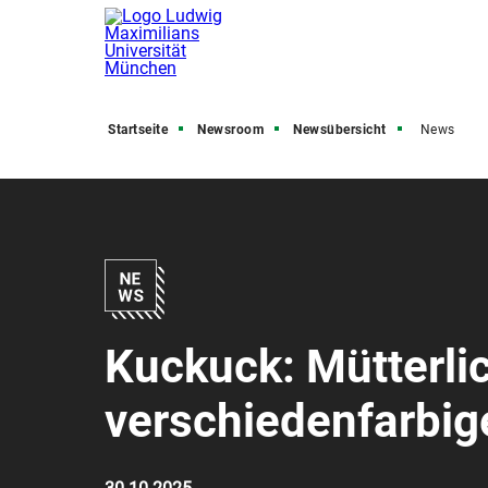
Startseite
Newsroom
Newsübersicht
News
Kuckuck: Mütterli
verschiedenfarbig