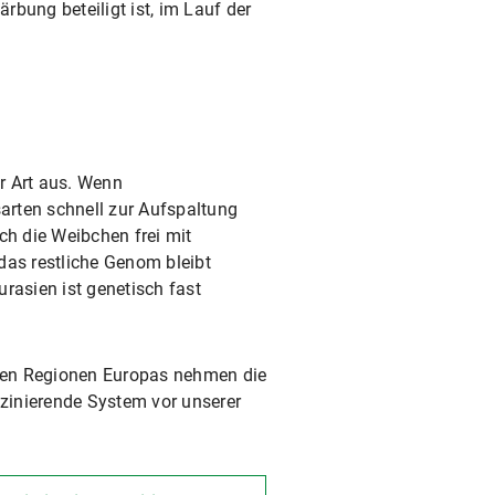
bung beteiligt ist, im Lauf der
er Art aus. Wenn
arten schnell zur Aufspaltung
h die Weibchen frei mit
das restliche Genom bleibt
rasien ist genetisch fast
ielen Regionen Europas nehmen die
zinierende System vor unserer