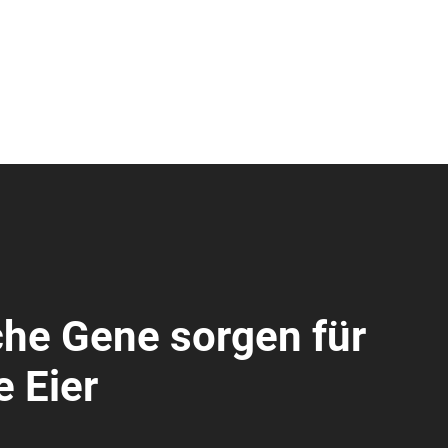
che Gene sorgen für
e Eier