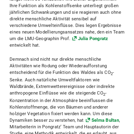
Ihre Funktion als Kohlenstoffsenke unterliegt großen
jährlichen Schwankungen und sie reagieren auch ohne
direkte menschliche Aktivität sensibel auf
verschiedene Umwelteinflüsse. Dies legen Ergebnisse
eines neuen Modellierungsansatzes nahe, den ein Team
um die LMU-Geographin Prof.
Julia Pongratz
entwickelt hat.
Demnach sind nicht nur direkte menschliche
Aktivitäten wie Rodung oder Wiederaufforstung
entscheidend für die Funktion des Waldes als CO
-
2
Senke. Auch natürliche Umweltfaktoren wie
Waldbrände, Extremwetterereignisse oder indirekte
anthropogene Einflüsse wie die steigende CO
-
2
Konzentration in der Atmosphäre beeinflussen die
Kohlenstoffmenge, die von Bäumen und anderer
holziger Vegetation fixiert werden kann. Um diese
Dynamiken besser zu verstehen, hat
Selma Bultan
,
Mitarbeiterin in Pongratz‘ Team und Hauptautorin der
Studie, eine Methodik entwickelt, die es erlaubt, aus