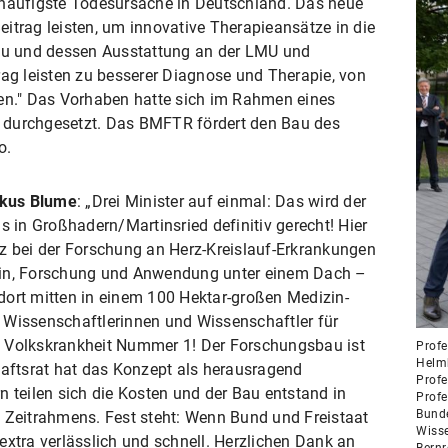
 häufigste Todesursache in Deutschland. Das neue
itrag leisten, um innovative Therapieansätze in die
Bau und dessen Ausstattung an der LMU und
rag leisten zu besserer Diagnose und Therapie, von
ren." Das Vorhaben hatte sich im Rahmen eines
 durchgesetzt. Das BMFTR fördert den Bau des
o.
rkus Blume
: „Drei Minister auf einmal: Das wird der
in Großhadern/Martinsried definitiv gerecht! Hier
tz bei der Forschung an Herz-Kreislauf-Erkrankungen
zin, Forschung und Anwendung unter einem Dach –
dort mitten in einem 100 Hektar-großen Medizin-
en Wissenschaftlerinnen und Wissenschaftler für
e Volkskrankheit Nummer 1! Der Forschungsbau ist
Profe
Helmh
haftsrat hat das Konzept als herausragend
Profe
n teilen sich die Kosten und der Bau entstand in
Profe
Bunde
d Zeitrahmens. Fest steht: Wenn Bund und Freistaat
Wisse
extra verlässlich und schnell. Herzlichen Dank an
Bernr