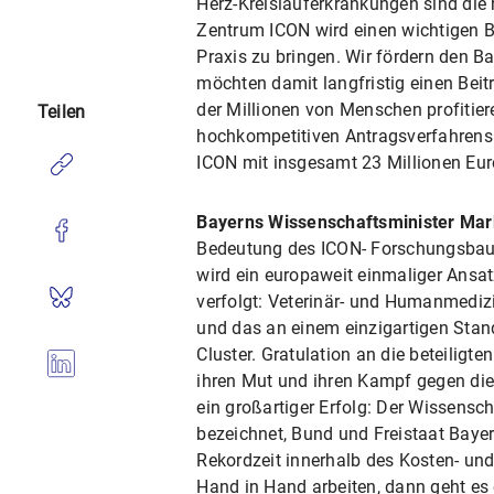
Herz-Kreislauferkrankungen sind die
Zentrum ICON wird einen wichtigen Be
Praxis zu bringen. Wir fördern den 
möchten damit langfristig einen Beit
der Millionen von Menschen profitie
Teilen
hochkompetitiven Antragsverfahrens
ICON mit insgesamt 23 Millionen Eur
Bayerns Wissenschaftsminister Ma
Bedeutung des ICON- Forschungsbaus 
wird ein europaweit einmaliger Ansa
verfolgt: Veterinär- und Humanmedi
und das an einem einzigartigen Stan
Cluster. Gratulation an die beteiligt
ihren Mut und ihren Kampf gegen di
ein großartiger Erfolg: Der Wissensc
bezeichnet, Bund und Freistaat Bayer
Rekordzeit innerhalb des Kosten- un
Hand in Hand arbeiten, dann geht es 