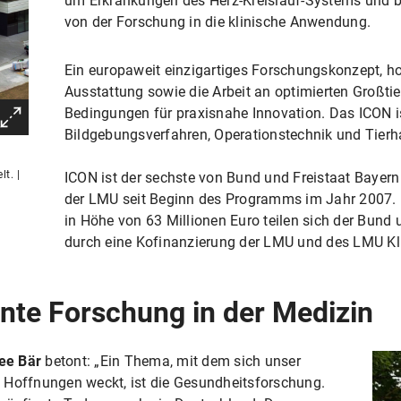
um Erkrankungen des Herz-Kreislauf-Systems und b
von der Forschung in die klinische Anwendung.
Ein europaweit einzigartiges Forschungskonzept, 
Ausstattung sowie die Arbeit an optimierten Großtie
Bedingungen für praxisnahe Innovation. Das ICON i
Bildgebungsverfahren, Operationstechnik und Tierha
t. |
ICON ist der sechste von Bund und Freistaat Bayer
der LMU seit Beginn des Programms im Jahr 2007. 
in Höhe von 63 Millionen Euro teilen sich der Bund 
durch eine Kofinanzierung der LMU und des LMU Kl
ente Forschung in der Medizin
ee Bär
betont: „Ein Thema, mit dem sich unser
 Hoffnungen weckt, ist die Gesundheitsforschung.