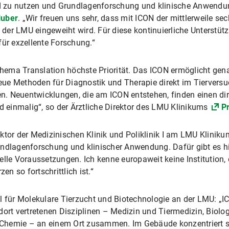
 zu nutzen und Grundlagenforschung und klinische Anwendung
Huber
. „Wir freuen uns sehr, dass mit ICON der mittlerweile se
er LMU eingeweiht wird. Für diese kontinuierliche Unterstütz
für exzellente Forschung.“
ema Translation höchste Priorität. Das ICON ermöglicht gen
ue Methoden für Diagnostik und Therapie direkt im Tierversu
fen. Neuentwicklungen, die am ICON entstehen, finden einen dir
nd einmalig“, so der Ärztliche Direktor des LMU Klinikums
P
ektor der Medizinischen Klinik und Poliklinik I am LMU Kliniku
undlagenforschung und klinischer Anwendung. Dafür gibt es h
elle Voraussetzungen. Ich kenne europaweit keine Institution, 
n so fortschrittlich ist.“
hl für Molekulare Tierzucht und Biotechnologie an der LMU: „
dort vertretenen Disziplinen – Medizin und Tiermedizin, Biolog
Chemie – an einem Ort zusammen. Im Gebäude konzentriert s