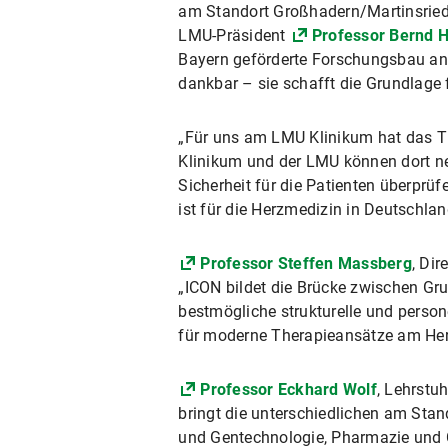
am Standort Großhadern/Martinsried
LMU-Präsident
Professor Bernd 
Bayern geförderte Forschungsbau an d
dankbar – sie schafft die Grundlage 
„Für uns am LMU Klinikum hat das Th
Klinikum und der LMU können dort ne
Sicherheit für die Patienten überprü
ist für die Herzmedizin in Deutschla
Professor Steffen Massberg
, Dir
„ICON bildet die Brücke zwischen Gr
bestmögliche strukturelle und person
für moderne Therapieansätze am Herze
Professor Eckhard Wolf
, Lehrstu
bringt die unterschiedlichen am Stan
und Gentechnologie, Pharmazie und 