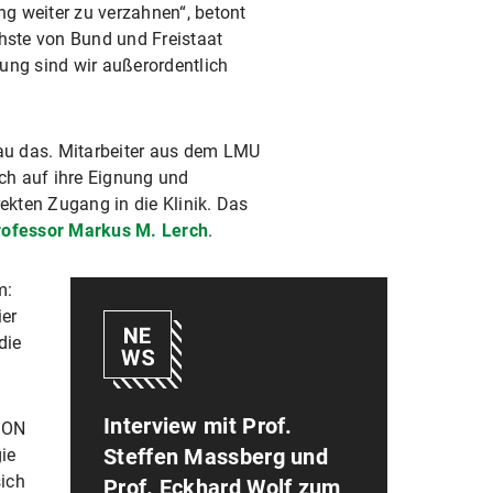
 weiter zu verzahnen“, betont
chste von Bund und Freistaat
ung sind wir außerordentlich
au das. Mitarbeiter aus dem LMU
ch auf ihre Eignung und
ekten Zugang in die Klinik. Das
rofessor Markus M. Lerch
.
m:
ier
die
Interview mit Prof.
ICON
Steffen Massberg und
ie
ich
Prof. Eckhard Wolf zum