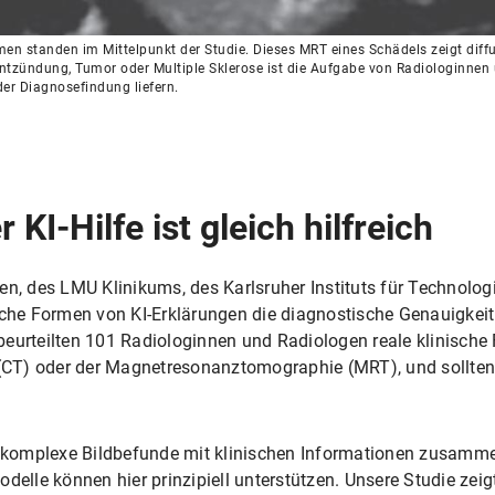
en standen im Mittelpunkt der Studie. Dieses MRT eines Schädels zeigt dif
 Entzündung, Tumor oder Multiple Sklerose ist die Aufgabe von Radiologinnen 
der Diagnosefindung liefern.
 KI-Hilfe ist gleich hilfreich
 des LMU Klinikums, des Karlsruher Instituts für Technologi
iche Formen von KI-Erklärungen die diagnostische Genauigkeit 
eurteilten 101 Radiologinnen und Radiologen reale klinische F
CT) oder der Magnetresonanztomographie (MRT), und sollten 
, komplexe Bildbefunde mit klinischen Informationen zusamme
le können hier prinzipiell unterstützen. Unsere Studie zeigt