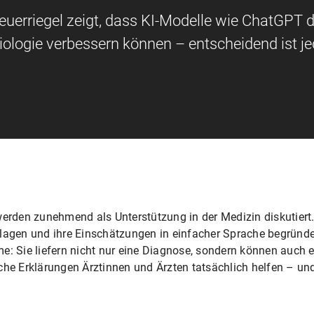
erriegel zeigt, dass KI-Modelle wie ChatGPT d
iologie verbessern können – entscheidend ist je
rden zunehmend als Unterstützung in der Medizin diskutiert.
en und ihre Einschätzungen in einfacher Sprache begründen.
e: Sie liefern nicht nur eine Diagnose, sondern können auch 
lche Erklärungen Ärztinnen und Ärzten tatsächlich helfen – u