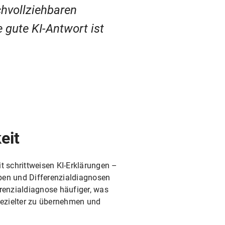
chvollziehbaren
 gute KI-Antwort ist
eit
t schrittweisen KI-Erklärungen –
aben und Differenzialdiagnosen
erenzialdiagnose häufiger, was
 gezielter zu übernehmen und