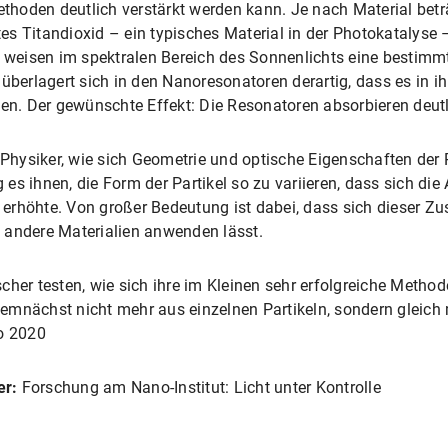
hoden deutlich verstärkt werden kann. Je nach Material beträ
rtes Titandioxid – ein typisches Material in der Photokatalyse 
weisen im spektralen Bereich des Sonnenlichts eine bestimm
überlagert sich in den Nanoresonatoren derartig, dass es in ih
hen. Der gewünschte Effekt: Die Resonatoren absorbieren deut
e Physiker, wie sich Geometrie und optische Eigenschaften der 
s ihnen, die Form der Partikel so zu variieren, dass sich die 
 erhöhte. Von großer Bedeutung ist dabei, dass sich dieser 
 andere Materialien anwenden lässt.
cher testen, wie sich ihre im Kleinen sehr erfolgreiche Metho
emnächst nicht mehr aus einzelnen Partikeln, sondern gleich
o 2020
er:
Forschung am Nano-Institut: Licht unter Kontrolle