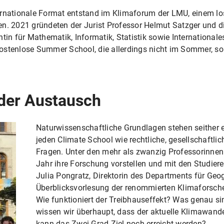
 internationale Format entstand im Klimaforum der LMU, eine
en. 2021 gründeten der Jurist Professor Helmut Satzger und d
tin für Mathematik, Informatik, Statistik sowie International
ostenlose Summer School, die allerdings nicht im Sommer, son
der Austausch
Naturwissenschaftliche Grundlagen stehen seither
jeden Climate School wie rechtliche, gesellschaftlic
Fragen. Unter den mehr als zwanzig Professorinnen
Jahr ihre Forschung vorstellen und mit den Studiere
Julia Pongratz, Direktorin des Departments für Geog
Überblicksvorlesung der renommierten Klimaforsch
Wie funktioniert der Treibhauseffekt? Was genau s
wissen wir überhaupt, dass der aktuelle Klimawan
kann das Zwei-Grad-Ziel noch erreicht werden?