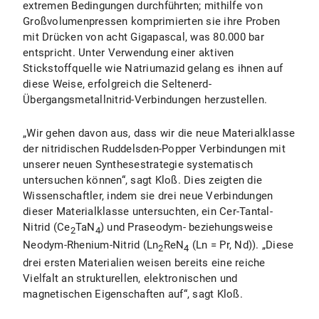
extremen Bedingungen durchführten; mithilfe von
Großvolumenpressen komprimierten sie ihre Proben
mit Drücken von acht Gigapascal, was 80.000 bar
entspricht. Unter Verwendung einer aktiven
Stickstoffquelle wie Natriumazid gelang es ihnen auf
diese Weise, erfolgreich die Seltenerd-
Übergangsmetallnitrid-Verbindungen herzustellen.
„Wir gehen davon aus, dass wir die neue Materialklasse
der nitridischen Ruddelsden-Popper Verbindungen mit
unserer neuen Synthesestrategie systematisch
untersuchen können“, sagt Kloß. Dies zeigten die
Wissenschaftler, indem sie drei neue Verbindungen
dieser Materialklasse untersuchten, ein Cer-Tantal-
Nitrid (Ce
TaN
) und Praseodym- beziehungsweise
2
4
Neodym-Rhenium-Nitrid (Ln
ReN
(Ln = Pr, Nd)). „Diese
2
4
drei ersten Materialien weisen bereits eine reiche
Vielfalt an strukturellen, elektronischen und
magnetischen Eigenschaften auf“, sagt Kloß.