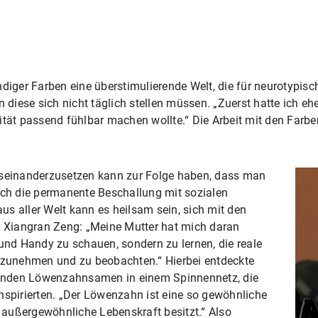
ndiger Farben eine überstimulierende Welt, die für neurotypis
n diese sich nicht täglich stellen müssen. „Zuerst hatte ich eh
ität passend fühlbar machen wollte.“ Die Arbeit mit den Farb
useinanderzusetzen kann zur Folge haben, dass man
 Durch die permanente Beschallung mit sozialen
s aller Welt kann es heilsam sein, sich mit den
es Xiangran Zeng: „Meine Mutter hat mich daran
 und Handy zu schauen, sondern zu lernen, die reale
zunehmen und zu beobachten.“ Hierbei entdeckte
ckenden Löwenzahnsamen in einem Spinnennetz, die
nspirierten. „Der Löwenzahn ist eine so gewöhnliche
e außergewöhnliche Lebenskraft besitzt.“ Also