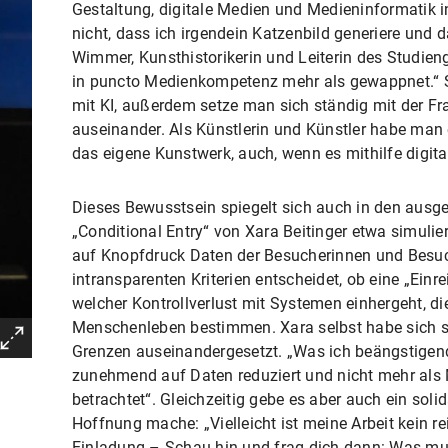
Gestaltung, digitale Medien und Medieninformatik in 
nicht, dass ich irgendein Katzenbild generiere und da
Wimmer, Kunsthistorikerin und Leiterin des Studien
in puncto Medienkompetenz mehr als gewappnet.“ Sc
mit KI, außerdem setze man sich ständig mit der F
auseinander. Als Künstlerin und Künstler habe man
das eigene Kunstwerk, auch, wenn es mithilfe digita
Dieses Bewusstsein spiegelt sich auch in den ausge
„Conditional Entry“ von Xara Beitinger etwa simulier
auf Knopfdruck Daten der Besucherinnen und Besuc
intransparenten Kriterien entscheidet, ob eine „Einre
welcher Kontrollverlust mit Systemen einhergeht, d
Menschenleben bestimmen. Xara selbst habe sich 
Grenzen auseinandergesetzt. „Was ich beängstigen
zunehmend auf Daten reduziert und nicht mehr als 
betrachtet“. Gleichzeitig gebe es aber auch ein sol
Hoffnung mache: „Vielleicht ist meine Arbeit kein r
Einladung – Schau hin und frag dich dann: Was mu