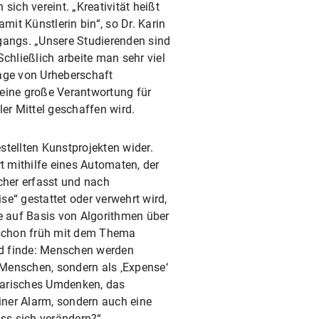
sich vereint. „Kreativität heißt
mit Künstlerin bin“, so Dr. Karin
gangs. „Unsere Studierenden sind
hließlich arbeite man sehr viel
rage von Urheberschaft
 eine große Verantwortung für
ler Mittel geschaffen wird.
stellten Kunstprojekten wider.
t mithilfe eines Automaten, der
her erfasst und nach
ise“ gestattet oder verwehrt wird,
ie auf Basis von Algorithmen über
schon früh mit dem Thema
d finde: Menschen werden
Menschen, sondern als ‚Expense‘
idarisches Umdenken, das
einer Alarm, sondern auch eine
ss sich verändern?“