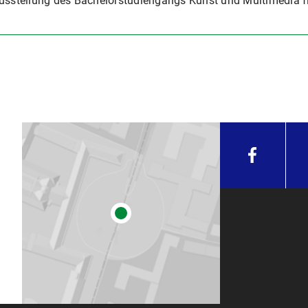
usstellung des Bachelorstudiengangs Kunst und Multimedia fi