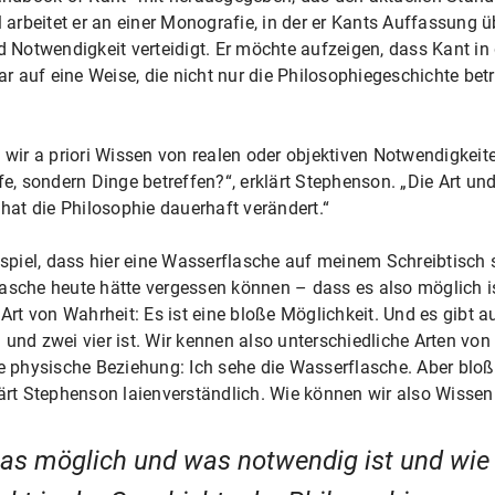
arbeitet er an einer Monografie, in der er Kants Auffassun
d Notwendigkeit verteidigt. Er möchte aufzeigen, dass Kant in 
 auf eine Weise, die nicht nur die Philosophiegeschichte betri
n wir a priori Wissen von realen oder objektiven Notwendigkeit
fe, sondern Dinge betreffen?“, erklärt Stephenson. „Die Art u
 hat die Philosophie dauerhaft verändert.“
eispiel, dass hier eine Wasserflasche auf meinem Schreibtisch 
lasche heute hätte vergessen können – dass es also möglich i
 Art von Wahrheit: Es ist eine bloße Möglichkeit. Und es gibt a
und zwei vier ist. Wir kennen also unterschiedliche Arten von 
ne physische Beziehung: Ich sehe die Wasserflasche. Aber blo
lärt Stephenson laienverständlich. Wie können wir also Wisse
was möglich und was notwendig ist und wie 