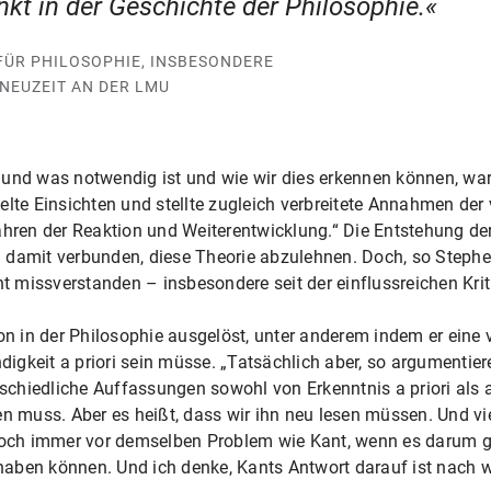
t in der Geschichte der Philosophie.
ÜR PHILOSOPHIE, INSBESONDERE
NEUZEIT AN DER LMU
 und was notwendig ist und wie wir dies erkennen können, wa
elte Einsichten und stellte zugleich verbreitete Annahmen de
ahren der Reaktion und Weiterentwicklung.“ Die Entstehung de
 damit verbunden, diese Theorie abzulehnen. Doch, so Steph
missverstanden – insbesondere seit der einflussreichen Kriti
ion in der Philosophie ausgelöst, unter anderem indem er ein
gkeit a priori sein müsse. „Tatsächlich aber, so argumentiere
erschiedliche Auffassungen sowohl von Erkenntnis a priori al
en muss. Aber es heißt, dass wir ihn neu lesen müssen. Und vi
 noch immer vor demselben Problem wie Kant, wenn es darum g
ben können. Und ich denke, Kants Antwort darauf ist nach wie