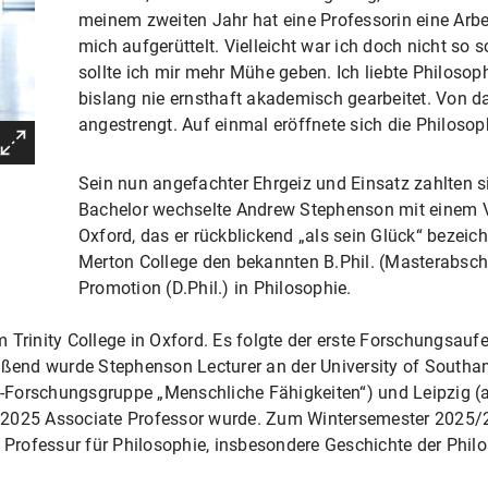
meinem zweiten Jahr hat eine Professorin eine Arbeit
mich aufgerüttelt. Vielleicht war ich doch nicht so s
sollte ich mir mehr Mühe geben. Ich liebte Philosop
bislang nie ernsthaft akademisch gearbeitet. Von 
angestrengt. Auf einmal eröffnete sich die Philosoph
Sein nun angefachter Ehrgeiz und Einsatz zahlten 
Bachelor wechselte Andrew Stephenson mit einem Vo
Oxford, das er rückblickend „als sein Glück“ bezeich
Merton College den bekannten B.Phil. (Masterabsch
Promotion (D.Phil.) in Philosophie.
 Trinity College in Oxford. Es folgte der erste Forschungsaufe
ießend wurde Stephenson Lecturer an der University of Southa
leg-Forschungsgruppe „Menschliche Fähigkeiten“) und Leipzig 
 2025 Associate Professor wurde. Zum Wintersemester 2025/
rofessur für Philosophie, insbesondere Geschichte der Philos