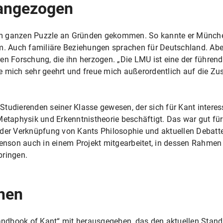
angezogen
m ganzen Puzzle an Gründen gekommen. So kannte er München 
 Auch familiäre Beziehungen sprachen für Deutschland. Aber
en Forschung, die ihn herzogen. „Die LMU ist eine der führende
ühle mich sehr geehrt und freue mich außerordentlich auf die 
n Studierenden seiner Klasse gewesen, der sich für Kant intere
 Metaphysik und Erkenntnistheorie beschäftigt. Das war gut f
der Verknüpfung von Kants Philosophie und aktuellen Debatten
henson auch in einem Projekt mitgearbeitet, in dessen Rahmen
ringen.
ehen
ndbook of Kant“ mit herausgegeben, das den aktuellen Stand