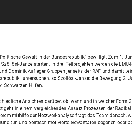
Politische Gewalt in der Bundesrepublik“ bewilligt. Zum 1. J
t Szöllösi-Janze starten. In drei Teilprojekten werden die LMU-
und Dominik Aufleger Gruppen jenseits der RAF und damit „e
esrepublik“ untersuchen, so Szöllösi-Janze: die Bewegung 2. J
w. Schwarzen Hilfen.
schiedliche Ansichten darüber, ob, wann und in welcher Form 
ekt geht in einem vergleichenden Ansatz Prozessen der Radikal
erem mithilfe der Netzwerkanalyse fragt das Team danach, w
und tun und politisch motivierte Gewalttaten begehen oder ab