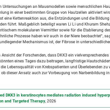
von Untersuchungen an Mausmodellen sowie menschlichen Ha
ng in einer bestimmten Gruppe von Hautzellen aktiviert wird,
 löst eine Kettenreaktion aus, die Entzündungen und die Bild
den führt. Maßgeblich beteiligt waren Li Li und Khuram Sheh
kritischem molekularen Vermittler sowie für die Etablierung des
liche Prozesse haben wir auch in der Niere beobachtet“, sagt
undlegender Mechanismus ist, der Fibrose in unterschiedliche
h Ansicht der Forschenden, dass DKK3 ein vielversprechendes 
könnten eines Tages dazu beitragen, langfristige Hautschäden
o die Lebensqualität von Krebspatienten und Überlebenden zu 
, ob dieser Ansatz auch zur Vorbeugung von Narbenbildung i
ed DKK3 in keratinocytes mediates radiation induced hyperpl
tion and Targeted Therapy
, 2026