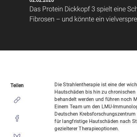
02.02.2026
Das Protein Dickkopf 3 spielt eine Sch
Fibrosen – und könnte ein vielverspre
Die Strahlentherapie ist eine der w
Teilen
Hautschäden bis hin zu chronischen
behandelt werden und führen noch Mo
Einem Team um den LMU-Immunolog
Deutschen Krebsforschungszentrum (
für langfristige Hautschäden nach Str
gezielterer Therapieoptionen.