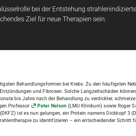
lüsselrolle bei der Entstehung strahlenindizierte
chendes Ziel für neue Therapien sein.
ichtigsten Behandlungsformen bei Krebs. Zu den häufigsten N
 Entzündungen und Fibrosen. Solche Langzeitschäden können
nate bis Jahre nach der Behandlung zu verdickter, schmerze
en Professor
Peter Nelson
(LMU Klinikum) sowie Roger S
DKFZ) ist es nun gelungen, ein Protein namens Dickkopf 3 (
ahlentherapie zu identifizieren – ein entscheidender Schritt f