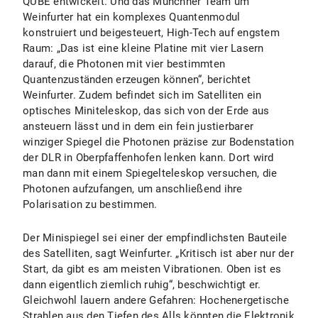
QUBE entwickelt. Und das Münchner Team um
Weinfurter hat ein komplexes Quantenmodul
konstruiert und beigesteuert, High-Tech auf engstem
Raum: „Das ist eine kleine Platine mit vier Lasern
darauf, die Photonen mit vier bestimmten
Quantenzuständen erzeugen können“, berichtet
Weinfurter. Zudem befindet sich im Satelliten ein
optisches Miniteleskop, das sich von der Erde aus
ansteuern lässt und in dem ein fein justierbarer
winziger Spiegel die Photonen präzise zur Bodenstation
der DLR in Oberpfaffenhofen lenken kann. Dort wird
man dann mit einem Spiegelteleskop versuchen, die
Photonen aufzufangen, um anschließend ihre
Polarisation zu bestimmen.
Der Minispiegel sei einer der empfindlichsten Bauteile
des Satelliten, sagt Weinfurter. „Kritisch ist aber nur der
Start, da gibt es am meisten Vibrationen. Oben ist es
dann eigentlich ziemlich ruhig“, beschwichtigt er.
Gleichwohl lauern andere Gefahren: Hochenergetische
Strahlen aus den Tiefen des Alls könnten die Elektronik