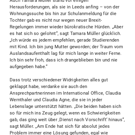
Auch Tamara Müller stand vor einigen
Herausforderungen, als sie in Leeds anfing – von der
Wohnungssuche bis hin zur Schulanmeldung für die
Tochter gab es nicht nur wegen neuer Brexit-
Regelungen immer wieder bürokratische Hürden. „Aber
es hat sich so gelohnt“, sagt Tamara Müller glücklich.
„Ich würde es jedem empfehlen, gerade Studierenden
mit Kind. Ich bin jung Mutter geworden; der Traum vom
Auslandsaufenthalt lag für mich lange in weiter Ferne.
Ich bin sehr froh, dass ich drangeblieben bin und nie
aufgegeben habe.“
Dass trotz verschiedener Widrigkeiten alles gut
geklappt habe, verdanke sie auch den
Ansprechpartnerinnen im International Office, Claudia
Wernthaler und Claudia Agne, die sie in jeder
Lebenslage unterstützt hätten. „Die beiden haben sich
so für mich ins Zeug gelegt, wenn es Schwierigkeiten
gab, das ging weit über ‚Dienst nach Vorschrift‘ hinaus“,
sagt Müller. „Am Ende hat sich für absolut jedes
Problem immer eine Lösung gefunden, egal wie