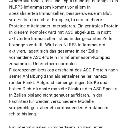
Atherosklerose, Gicht und Typ-II-Diabetes beteiligt. Das
NLRP3-Inflammasom kommt vor allem in
spezialisierten Immunzellen, beispielsweise im Blut,
vor. Es ist ein dichter Komplex, in dem mehrere
Proteine miteinander interagieren. Ein zentrales Protein
in diesem Komplex wird mit
ASC
abgekürzt. In nicht
aktivierten Immunzellen ist es in der gesamten Zelle
homogen verteilt. Wird das NLRP3-Inflammasom
aktiviert, lagert sich das gesamte in der Zelle
vorhandene ASC-Protein im Inflammasom-Komplex
zusammen. Unter einem normalen
Fluoreszenzmikroskop erscheint das ASC-Protein nach
seiner Anfärbung dann als einzelner heller, nahezu
runder Punkt. Aufgrund seiner geringen Größe und
hohen Dichte konnte man die Struktur des ASC-Specks
in Zellen bislang nicht genauer aufklären. In der
Fachliteratur werden verschiedene Modelle
vorgeschlagen, aber ein umfassendes Verständnis
fehlte bislang.
Ein internationales Forscherteam, an dem unter