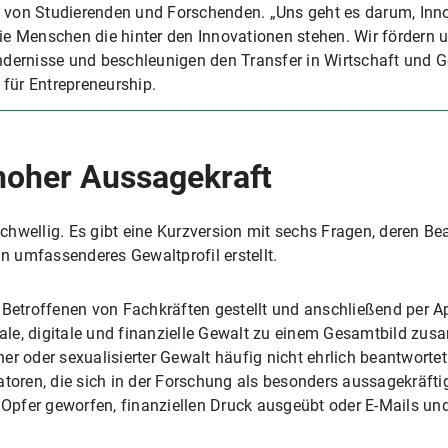
 von Studierenden und Forschenden. „Uns geht es darum, Inno
ie Menschen die hinter den Innovationen stehen. Wir fördern u
ndernisse und beschleunigen den Transfer in Wirtschaft und Ge
für Entrepreneurship.
hoher Aussagekraft
chwellig. Es gibt eine Kurzversion mit sechs Fragen, deren B
in umfassenderes Gewaltprofil erstellt.
 Betroffenen von Fachkräften gestellt und anschließend per A
onale, digitale und finanzielle Gewalt zu einem Gesamtbild zu
r oder sexualisierter Gewalt häufig nicht ehrlich beantwortet
atoren, die sich in der Forschung als besonders aussagekräfti
fer geworfen, finanziellen Druck ausgeübt oder E-Mails und T