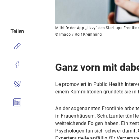
Mithilfe der App „Lizzy“ des Start-ups Frontli
Teilen
© Imago / Rolf Kremming
Ganz vorn mit dab
Le promoviert in Public Health Inte
einem Kommilitonen gründete sie in Be
An der sogenannten Frontlinie arbeit
in Frauenhäusern, Schutzunterkünften
weitreichende Folgen haben. Ein zentr
Psychologen tun sich schwer damit, G
Expertenurteile anfällig für Verzerru