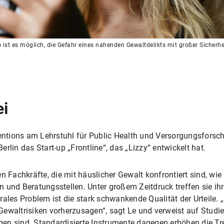
ne ist es möglich, die Gefahr eines nahenden Gewaltdelikts mit großer Sicherh
ei
rventions am Lehrstuhl für Public Health und Versorgungsfor
rlin das Start-up „Frontline“, das „Lizzy“ entwickelt hat.
en Fachkräfte, die mit häuslicher Gewalt konfrontiert sind, wi
 und Beratungsstellen. Unter großem Zeitdruck treffen sie ih
ales Problem ist die stark schwankende Qualität der Urteile. 
ewaltrisiken vorherzusagen“, sagt Le und verweist auf Studien
ngen sind. Standardisierte Instrumente dagegen erhöhen die Tr