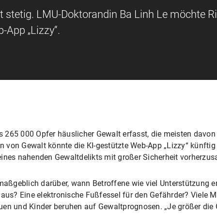
gt stetig. LMU-Doktorandin Ba Linh Le möchte R
b-App „Lizzy“.
265 000 Opfer häuslicher Gewalt erfasst, die meisten davon 
on von Gewalt könnte die KI-gestützte Web-App „Lizzy“ künftig
r eines nahenden Gewaltdelikts mit großer Sicherheit vorherzus
geblich darüber, wann Betroffene wie viel Unterstützung erh
nhaus? Eine elektronische Fußfessel für den Gefährder? Viel
uen und Kinder beruhen auf Gewaltprognosen. „Je größer die 