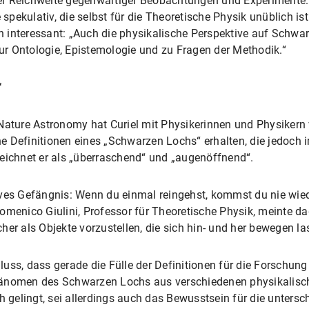
er Reichweite gegenwärtiger Beobachtungen und Experimente
e spekulativ, die selbst für die Theoretische Physik unüblich 
 interessant: „Auch die physikalische Perspektive auf Schwar
r Ontologie, Epistemologie und zu Fragen der Methodik.“
“
Nature Astronomy hat Curiel mit Physikerinnen und Physikern 
 Definitionen eines „Schwarzen Lochs“ erhalten, die jedoch i
zeichnet er als „überraschend“ und „augenöffnend“.
ives Gefängnis: Wenn du einmal reingehst, kommst du nie wied
omenico Giulini, Professor für Theoretische Physik, meinte d
her als Objekte vorzustellen, die sich hin- und her bewegen la
uss, dass gerade die Fülle der Definitionen für die Forschung
hänomen des Schwarzen Lochs aus verschiedenen physikalisch
ch gelingt, sei allerdings auch das Bewusstsein für die unter