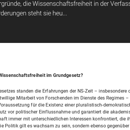
gründe, die Wissenschaftsfreiheit in der Verfa
erungen steht sie heu...
Wissenschaftsfreiheit im Grundgesetz?
setzes standen die Erfahrungen der NS-Zeit – insbesondere di
itwillige Mitarbeit von Forschenden im Dienste des Regimes –
 Voraussetzung für die Existenz einer pluralistisch-demokratis
z vor politischer Einflussnahme und garantiert die akademi
ft immer mit unterschiedlichen Interessen konfrontiert, die ih
die Politik gilt es wachsam zu sein, sondern ebenso gegenüb