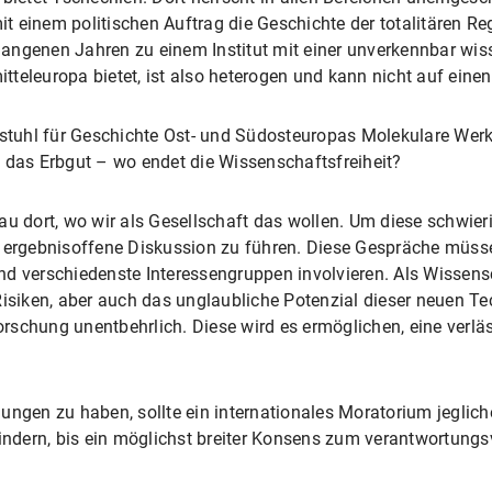
mit einem politischen Auftrag die Geschichte der totalitären 
ergangenen Jahren zu einem Institut mit einer unverkennbar w
mitteleuropa bietet, ist also heterogen und kann nicht auf ein
hrstuhl für Geschichte Ost- und Südosteuropas Molekulare Wer
 das Erbgut – wo endet die Wissenschaftsfreiheit?
u dort, wo wir als Gesellschaft das wollen. Um diese schwieri
d ergebnisoffene Diskussion zu führen. Diese Gespräche müsse
d verschiedenste Interessengruppen involvieren. Als Wissens
Risiken, aber auch das unglaubliche Potenzial dieser neuen Te
schung unentbehrlich. Diese wird es ermöglichen, eine verläs
ungen zu haben, sollte ein internationales Moratorium jegli
ndern, bis ein möglichst breiter Konsens zum verantwortungs