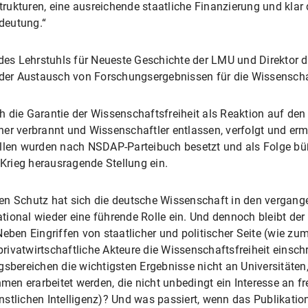
ukturen, eine ausreichende staatliche Finanzierung und klar d
deutung.“
des Lehrstuhls für Neueste Geschichte der LMU und Direktor de
t der Austausch von Forschungsergebnissen für die Wissenscha
h die Garantie der Wissenschaftsfreiheit als Reaktion auf de
er verbrannt und Wissenschaftler entlassen, verfolgt und erm
ellen wurden nach NSDAP-Parteibuch besetzt und als Folge b
rieg herausragende Stellung ein.
ten Schutz hat sich die deutsche Wissenschaft in den vergan
ional wieder eine führende Rolle ein. Und dennoch bleibt der
eben Eingriffen von staatlicher und politischer Seite (wie zum 
rivatwirtschaftliche Akteure die Wissenschaftsfreiheit einsc
gsbereichen die wichtigsten Ergebnisse nicht an Universitäten
en erarbeitet werden, die nicht unbedingt ein Interesse an 
nstlichen Intelligenz)? Und was passiert, wenn das Publikati