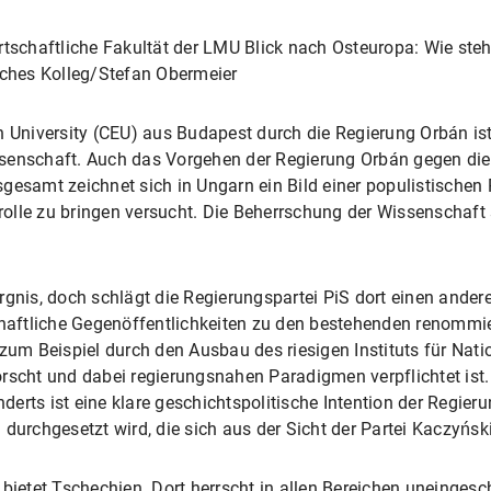
rtschaftliche Fakultät der LMU Blick nach Osteuropa: Wie steh
sches Kolleg/Stefan Obermeier
n University (CEU) aus Budapest durch die Regierung Orbán is
ssenschaft. Auch das Vorgehen der Regierung Orbán gegen di
gesamt zeichnet sich in Ungarn ein Bild einer populistischen 
trolle zu bringen versucht. Die Beherrschung der Wissenschaft
rgnis, doch schlägt die Regierungspartei PiS dort einen andere
schaftliche Gegenöffentlichkeiten zu den bestehenden renommi
 zum Beispiel durch den Ausbau des riesigen Instituts für Nat
rscht und dabei regierungsnahen Paradigmen verpflichtet ist.
erts ist eine klare geschichtspolitische Intention der Regieru
durchgesetzt wird, die sich aus der Sicht der Partei Kaczyński
 bietet Tschechien. Dort herrscht in allen Bereichen uneingesc