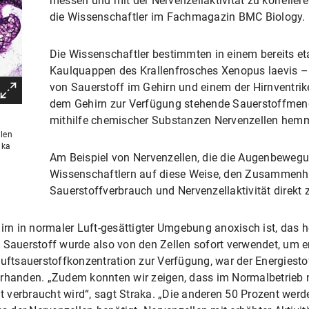
messen und mit der Nervenzellaktivität zu korreliere
die Wissenschaftler im Fachmagazin BMC Biology.
Die Wissenschaftler bestimmten in einem bereits et
Kaulquappen des Krallenfrosches Xenopus laevis –
von Sauerstoff im Gehirn und einem der Hirnventrik
dem Gehirn zur Verfügung stehende Sauerstoffmeng
mithilfe chemischer Substanzen Nervenzellen hem
hlen
aka
Am Beispiel von Nervenzellen, die die Augenbewegu
Wissenschaftlern auf diese Weise, den Zusammen
Sauerstoffverbrauch und Nervenzellaktivität direkt 
irn in normaler Luft-gesättigter Umgebung anoxisch ist, das he
e Sauerstoff wurde also von den Zellen sofort verwendet, um 
Luftsauerstoffkonzentration zur Verfügung, war der Energiest
orhanden. „Zudem konnten wir zeigen, dass im Normalbetrieb 
ät verbraucht wird“, sagt Straka. „Die anderen 50 Prozent werde