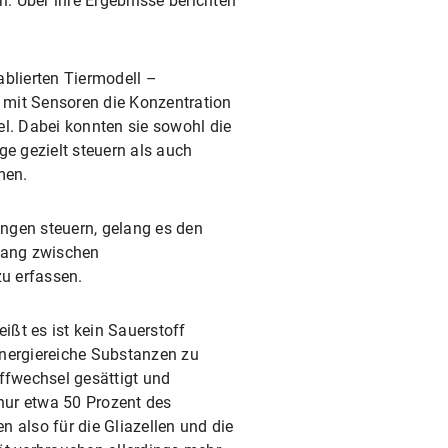
n. Über ihre Ergebnisse berichten
ablierten Tiermodell –
 mit Sensoren die Konzentration
el. Dabei konnten sie sowohl die
e gezielt steuern als auch
men.
ngen steuern, gelang es den
hang zwischen
zu erfassen.
ißt es ist kein Sauerstoff
energiereiche Substanzen zu
offwechsel gesättigt und
nur etwa 50 Prozent des
n also für die Gliazellen und die