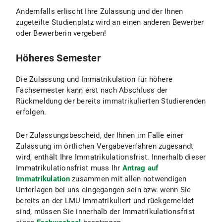
Staaten Norwegen, Island und Liechtenstein sind
Andernfalls erlischt Ihre Zulassung und der Ihnen
Staatsangehörigen eines Mitgliedstaates der EU
zugeteilte Studienplatz wird an einen anderen Bewerber
gleichgestellt.
oder Bewerberin vergeben!
Ferner sind Staatsangehörige eines
Mitgliedslandes der EU gleichgestellt, die in der
Höheres Semester
Bundesrepublik Deutschland wohnende Kinder
von Staatsangehörigen eines anderen
Die Zulassung und Immatrikulation für höhere
Mitgliedslandes der EU oder von Vertragsstaaten
Fachsemester kann erst nach Abschluss der
des Abkommens über den Europäischen
Rückmeldung der bereits immatrikulierten Studierenden
Wirtschaftsraum sind, sofern diese
erfolgen.
Staatsangehörigen in der Bundesrepublik
Deutschland beschäftigt sind oder waren.
Der Zulassungsbescheid, der Ihnen im Falle einer
Zulassung im örtlichen Vergabeverfahren zugesandt
Ferner sind Staatsangehörige eines
wird, enthält Ihre Immatrikulationsfrist. Innerhalb dieser
Mitgliedslandes der EU gleichgestellt, die in der
Immatrikulationsfrist muss Ihr
Antrag auf
Bundesrepublik Deutschland wohnende andere
Immatrikulation
zusammen mit allen notwendigen
Familienangehörige im Sinne des Art. 10 der
Unterlagen bei uns eingegangen sein bzw. wenn Sie
Verordnung (EWG) Nr. 1612/68 von
bereits an der LMU immatrikuliert und rückgemeldet
Staatsangehörigen eines anderen
sind, müssen Sie innerhalb der Immatrikulationsfrist
Mitgliedsstaates der EU oder von