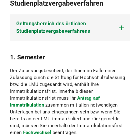
Studienplatzvergabeverfahren
Geltungsbereich des örtlichen
Studienplatzvergabeverfahrens
Die vorliegenden Ausführungen gelten für
1. Semester
deutsche Staatsangehörige sowie für
Der Zulassungsbescheid, der Ihnen im Falle einer
ausländische Staatsangehörige und
Zulassung durch die Stiftung für Hochschulzulassung
Staatenlose, die ihre
bzw. die LMU zugesandt wird, enthält Ihre
Hochschulzugangsberechtigung in
Immatrikulationsfrist. Innerhalb dieser
Deutschland oder an einer deutschen
Immatrikulationsfrist muss Ihr
Antrag auf
Auslandsschule erworben haben (sogenannte
Immatrikulation
zusammen mit allen notwendigen
Bildungsinländer).
Unterlagen bei uns eingegangen sein bzw. wenn Sie
bereits an der LMU immatrkuliert und rückgemeldet
Deutschen Staatsangehörigen gleichgestellt sind
sind, müssen Sie innerhalb der Immatrikulationsfrist
ausländische Staatsangehörige eines
einen
Fachwechsel
beantragen.
Mitgliedsstaates der EU. Staatsangehörige der