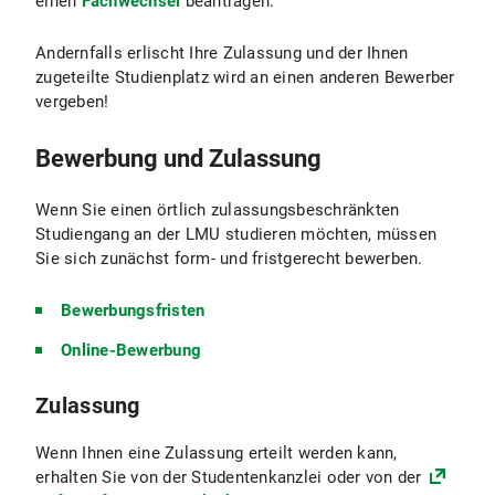
einen
Fachwechsel
beantragen.
Vertragsstaaten des Abkommens über den
Europäischen Wirtschaftsraum haben, sofern
Andernfalls erlischt Ihre Zulassung und der Ihnen
diese Staatsangehörigen in der Bundesrepublik
zugeteilte Studienplatz wird an einen anderen Bewerber
Deutschland beschäftigt sind oder waren.
vergeben!
Bewerbung und Zulassung
Wenn Sie einen örtlich zulassungsbeschränkten
Studiengang an der LMU studieren möchten, müssen
Sie sich zunächst form- und fristgerecht bewerben.
Bewerbungsfristen
Online-Bewerbung
Zulassung
Wenn Ihnen eine Zulassung erteilt werden kann,
erhalten Sie von der Studentenkanzlei oder von der