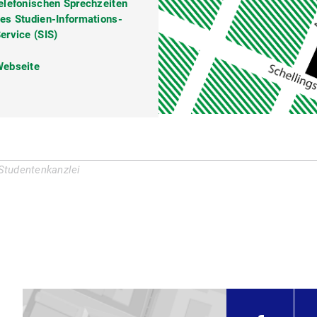
elefonischen Sprechzeiten
pN5BgUG5XdakzeGs5)
es Studien-Informations-
ervice (SIS)
ebseite
 Studentenkanzlei