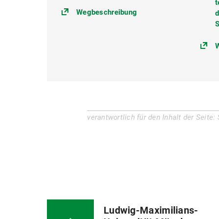
t
(https://goo.gl/maps/
Wegbeschreibung
d
S
W
verantwortlich für den Inhalt der Seite:
Ludwig-Maximilians-