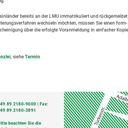
ng.
sinländer bereits an der LMU immatrikuliert und rückgemelde
terungsverfahren wechseln möchten, müssen Sie einen form- 
cheinigung über die erfolgte Voranmeldung in einfacher Kopie
nzlei
, siehe
Termin
49 89 2180-9000 | Fax:
+49 89 2180-3891
itte beachten Sie die