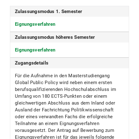
Zulassungsmodus 1. Semester
Studiensprache
Eignungsverfahren
Englisch
Zulassungsmodus höheres Semester
Fakultät
Eignungsverfahren
Sozialwissenschaftliche Fakultät
Zugangsdetails
Fächergruppe
Für die Aufnahme in den Masterstudiengang
Rechts-, Wirtschafts- und Sozialwissenschaften
Global Public Policy wird neben einem ersten
ECTS
berufsqualifizierenden Hochschulabschluss im
Umfang von 180 ECTS-Punkten oder einem
120
gleichwertigen Abschluss aus dem Inland oder
Ausland der Fachrichtung Politikwissenschaft
Beiträge
oder eines verwandten Fachs die erfolgreiche
Teilnahme an einem Eignungsverfahren
Die Universität erhebt für das Studentenwerk
vorausgesetzt. Der Antrag auf Bewerbung zum
München den Grundbeitrag sowie den
Eignungsverfahren ist für das jeweils folgende