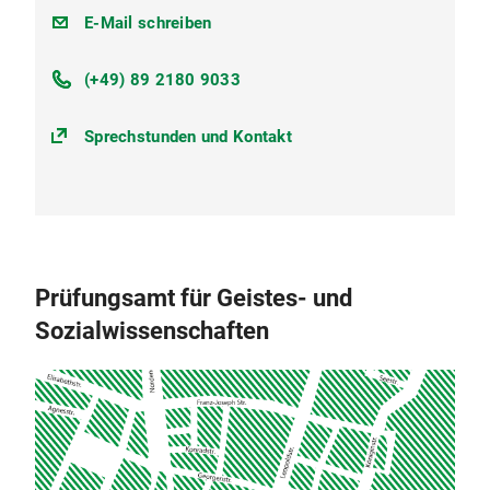
studiengangskoordination@gsi.uni-
E-Mail schreiben
muenchen.de.
(+49) 89 2180 9033
Sprechstunden und Kontakt
Prüfungsamt für Geistes- und
Sozialwissenschaften