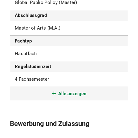
Global Public Policy (Master)
Abschlussgrad
Master of Arts (M.A.)
Fachtyp
Hauptfach
Regelstudienzeit
4 Fachsemester
Studienform
Alle anzeigen
Weiterführendes Studium mit
berufsqualifizierendem Abschluss
Bewerbung und Zulassung
Studienbeginn
nur im Wintersemester