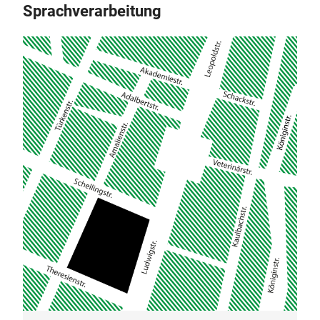
WP 2 / I Praktikumsmodul Experimentalphonetik*
Sprachverarbeitung
WP 2.1Experimentalphonetik (Praktikum) 6
ECTS, 2 SWS
WP 3 / I Praktikumsmodul Kognitive
Sprachverarbeitung*
WP 3.1 Kognitive Sprachverarbeitung
(Praktikum) 6 ECTS, 2 SWS
3. Semester (Wintersemester)
P 4 Sprachtechnologie und Datenbanken 12 ECTS
P 4.1 Sprachtechnologie 6 ECTS, 2 SWS
P 4.2 Sprachdatenbanken 6 ECTS, 2 SWS
WP 1 / II Praktikumsmodul Sprachtechnologie 12
ECTS
WP 1.2 Projektkurs 6 ECTS, 2 SWS