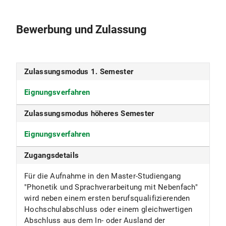
berufsqualifizierendem Abschluss
Bewerbung und Zulassung
Studienbeginn
nur im Wintersemester
Zulassungsmodus 1. Semester
Studiensprache
Eignungsverfahren
Deutsch
Zulassungsmodus höheres Semester
Fakultät
Eignungsverfahren
Fakultät für Sprach- und
Literaturwissenschaften
Zugangsdetails
Fächergruppe
Für die Aufnahme in den Master-Studiengang
"Phonetik und Sprachverarbeitung mit Nebenfach"
Sprach- und Kulturwissenschaft
wird neben einem ersten berufsqualifizierenden
ECTS
Hochschulabschluss oder einem gleichwertigen
Abschluss aus dem In- oder Ausland der