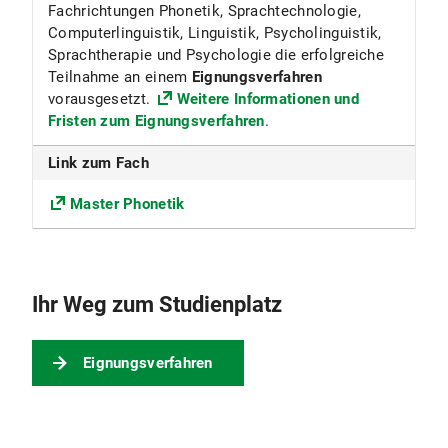
90
Fachrichtungen Phonetik, Sprachtechnologie,
Computerlinguistik, Linguistik, Psycholinguistik,
Pflichtkombinationen mit anderen Fächern
Sprachtherapie und Psychologie die erfolgreiche
Teilnahme an einem
Eignungsverfahren
Ja
vorausgesetzt.
Weitere Informationen und
Fristen zum Eignungsverfahren
.
Beiträge
Link zum Fach
Die Universität erhebt für das Studentenwerk
München den Grundbeitrag sowie den
Master Phonetik
Solidarbeitrag Semesterticket.
Nähere Informationen s. Beiträge für das
Studentenwerk
Ihr Weg zum Studienplatz
Eignungsverfahren