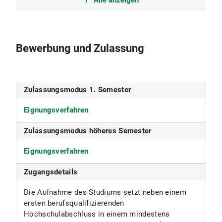
Alle anzeigen
Weiterführendes Studium mit
berufsqualifizierendem Abschluss
Bewerbung und Zulassung
Studienbeginn
nur im Wintersemester
Zulassungsmodus 1. Semester
Studiensprache
Eignungsverfahren
Deutsch
Zulassungsmodus höheres Semester
Fakultät
Eignungsverfahren
Medizinische Fakultät
Zugangsdetails
Fächergruppe
Die Aufnahme des Studiums setzt neben einem
Humanmedizin und Gesundheitswissenschaften
ersten berufsqualifizierenden
ECTS
Hochschulabschluss in einem mindestens