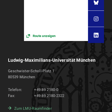
Tätigkeitsfelder im Öffentlichen
Gesundheitsdienst (12 ECTS)
und
Public Health Politiken & Praxis in der
Gesundheitsverwaltung (9 ECTS)
oder
Route anzeigen
Public Health Politiken & Praxis in der
Gesundheitsversorgung (9 ECTS) (in
Vorbereitung)
und
Ludwig-Maximilians-Universität München
Fortgeschrittene Anwendungen in der
Geschwister-Scholl-Platz 1
Hygiene und Infektionskontrolle (9 ECTS)
80539
München
oder
Fortgeschrittene Public Health Anwendungen
Telefon:
+49 89 2180-0
in der Gesundheitsversorgung (9 ECTS) (in
Fax:
+49 89 2180-2322
Vorbereitung)
Zum LMU-Raumfinder