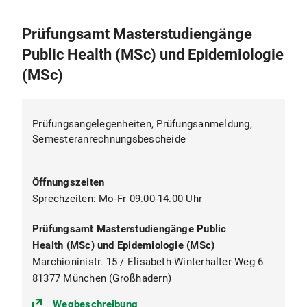
Es können auch Wahlpflichtmodule des MSc
Epidemiology (in englischer Sprache) besucht
Prüfungsamt Masterstudiengänge
werden
Public Health (MSc) und Epidemiologie
Fortgeschrittene Methoden der
(MSc)
Epidemiologie
Epidemiologische Anwendungsfelder
Prüfungsangelegenheiten, Prüfungsanmeldung,
Medizinische Informatik und juristische
Semesteranrechnungsbescheide
administrative Aspekte klinischer Studien
Fortgeschrittene Methoden der Klinischen
Öffnungszeiten
Epidemiologie
Sprechzeiten: Mo-Fr 09.00-14.00 Uhr
Neue Entwicklung in Biostatistik
Prüfungsamt Masterstudiengänge Public
Spezialisierung Health Administration and
Health (MSc) und Epidemiologie (MSc)
Management
Marchioninistr. 15 / Elisabeth-Winterhalter-Weg 6
81377 München (Großhadern)
Die Spezialisierung Health Administration and
Management kann nur von Ärzten und Ärztinnen
(https://goo.gl/maps/ymJBiD3V4b
Wegbeschreibung