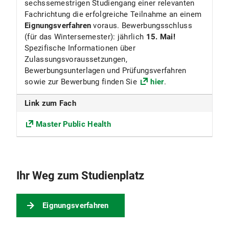
sechssemestrigen Studiengang einer relevanten
120
Fachrichtung die erfolgreiche Teilnahme an einem
Eignungsverfahren
voraus. Bewerbungsschluss
Beiträge
(für das Wintersemester): jährlich
15. Mai!
Spezifische Informationen über
Die Universität erhebt für das Studentenwerk
Zulassungsvoraussetzungen,
München den Grundbeitrag sowie den
Bewerbungsunterlagen und Prüfungsverfahren
Solidarbeitrag Semesterticket.
sowie zur Bewerbung finden Sie
hier
.
Nähere Informationen s. Beiträge für das
Studentenwerk
Link zum Fach
Master Public Health
Ihr Weg zum Studienplatz
Eignungsverfahren