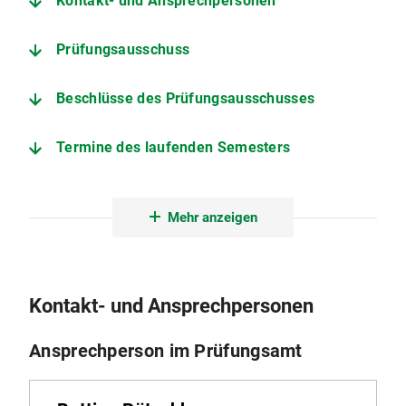
Kontakt- und Ansprechpersonen
Prüfungsausschuss
Beschlüsse des Prüfungsausschusses
Termine des laufenden Semesters
Informationen zur Abschlussarbeit
Mehr anzeigen
Weitere wichtige Seiten (Termine / Ausschüsse aller Fakultäten / Formulare / Kontoauszüge / Erkrankungen / Nachteilsausgleiche)
Prüfungs- und Studienordnung
Kontakt- und Ansprechpersonen
Ansprechperson im Prüfungsamt