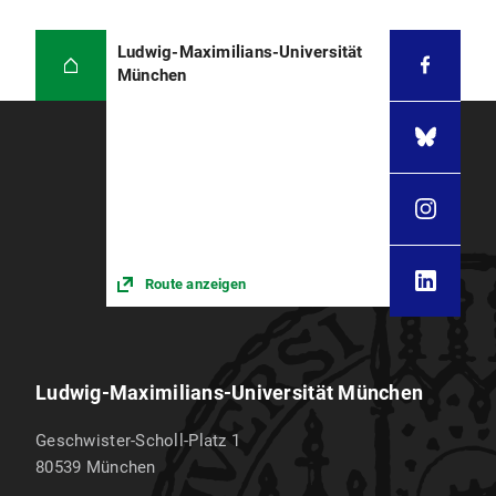
Zweite Satzung zur Änderung der Satzung
über das Eignungsverfahren für den
Ludwig-Maximilians-Universität
Masterstudiengang Pädagogik mit
München
Schwerpunkt Bildungsforschung und
Bildungsmanagement an der Ludwig-
Maximilians-Universität München vom 11.
Februar 2014 (PDF, 20 KB)
Route anzeigen
Ludwig-Maximilians-Universität München
Geschwister-Scholl-Platz 1
80539
München