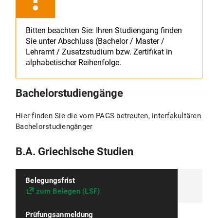
M.A. Environment & Society
Bitten beachten Sie: Ihren Studiengang finden
Zertifikat Environmental Studies
Sie unter Abschluss (Bachelor / Master /
Lehramt / Zusatzstudium bzw. Zertifikat in
M.A. Mittelalter- und Renaissancestudien
alphabetischer Reihenfolge.
M.A. Osteuropastudien
Bachelorstudiengänge
M.A. Religions- und Kulturwissenschaft
Hier finden Sie die vom PAGS betreuten, interfakultären
Bachelorstudiengänger
M.A. Sprachtherapie
B.A. Griechische Studien
Zertifikat Audiovisuelle Ethnographie
Belegungsfrist
Sprachenzentrum
zum Belegen (LSF)
Prüfungsanmeldung