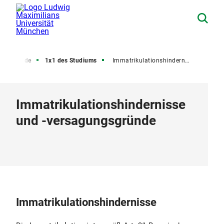
tudierende
1x1 des Studiums
Immatrikulationshindernisse und -versagungsgründe
Immatrikulationshindernisse
und -versagungsgründe
Immatrikulationshindernisse