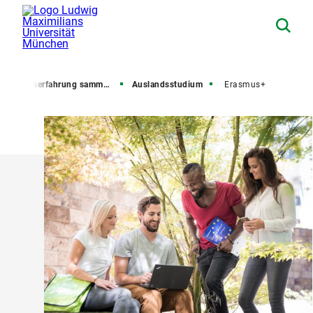
Auslandserfahrung sammeln
Auslandsstudium
Erasmus+