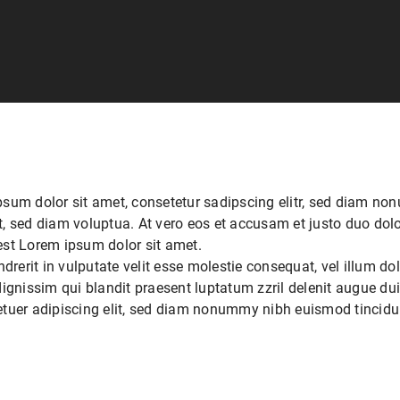
sum dolor sit amet, consetetur sadipscing elitr, sed diam no
, sed diam voluptua. At vero eos et accusam et justo duo dolor
est Lorem ipsum dolor sit amet.
drerit in vulputate velit esse molestie consequat, vel illum dolo
gnissim qui blandit praesent luptatum zzril delenit augue duis 
etuer adipiscing elit, sed diam nonummy nibh euismod tincidu