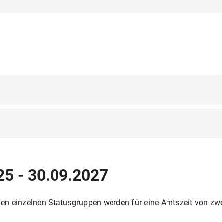
srat > Fakultätsrat
25 - 30.09.2027
akultätsrat
 den einzelnen Statusgruppen werden für eine Amtszeit von zw
 Fakultätsrat; Studienzuschusskommission