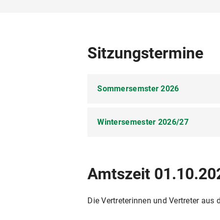
Sitzungstermine
Sommersemster 2026
Wintersemester 2026/27
Montag,
18.05.2026 erweiterter Fakultät
Montag,
22.06.2026 Fakultätsrat
Amtszeit 01.10.20
23.11.2026 erw. Fakultätsrat, F
14.12.2026 Fakultätsrat
Die Vertreterinnen und Vertreter aus
01.02.2027 erw. Fakultätsrat,