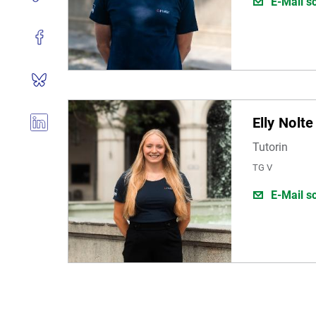
E-Mail s
Elly Nolte
Tutorin
TG V
E-Mail s