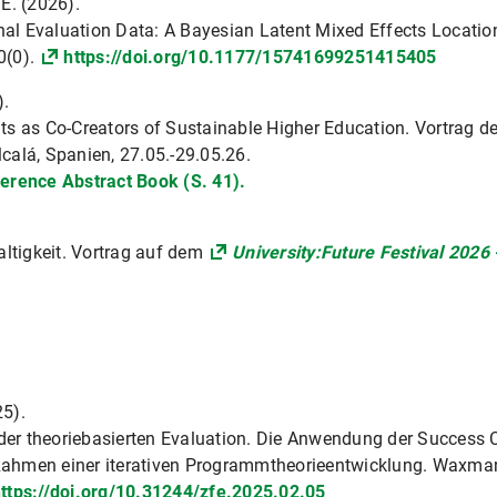
 E. (2026).
inal Evaluation Data: A Bayesian Latent Mixed Effects Locat
0(0).
https://doi.org/10.1177/15741699251415405
).
s as Co-Creators of Sustainable Higher Education. Vortrag d
lcalá, Spanien, 27.05.-29.05.26.
erence Abstract Book (S. 41).
ltigkeit. Vortrag auf dem
University:Future Festival 2026
25).
 der theoriebasierten Evaluation. Die Anwendung der Succes
m Rahmen einer iterativen Programmtheorieentwicklung. Waxm
ttps://doi.org/10.31244/zfe.2025.02.05