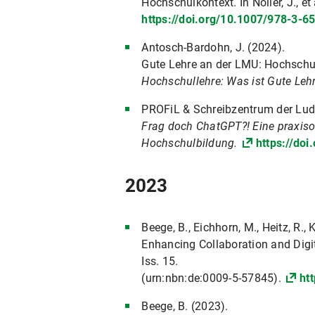
Hochschulkontext. In Noller, J., et 
https://doi.org/10.1007/978-3-6
Antosch-Bardohn, J. (2024).
Gute Lehre an der LMU: Hochschul
Hochschullehre: Was ist Gute Leh
PROFiL & Schreibzentrum der Lud
Frag doch ChatGPT?! Eine praxiso
Hochschulbildung.
https://do
2023
Beege, B., Eichhorn, M., Heitz, R., 
Enhancing Collaboration and Digi
Iss. 15.
(urn:nbn:de:0009-5-57845).
ht
Beege, B. (2023).