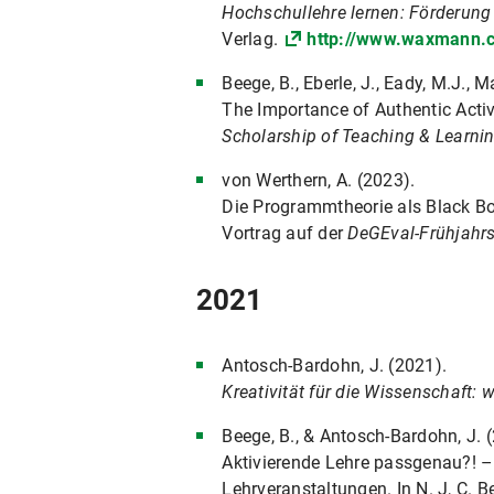
Hochschullehre lernen: Förderung 
Verlag.
http://www.waxmann.
Beege, B., Eberle, J., Eady, M.J., M
The Importance of Authentic Activi
Scholarship of Teaching & Learni
von Werthern, A. (2023).
Die Programmtheorie als Black Bo
Vortrag auf der
DeGEval-Frühjahr
2021
Antosch-Bardohn, J. (2021).
Kreativität für die Wissenschaft:
Beege, B., & Antosch-Bardohn, J. 
Aktivierende Lehre passgenau?! –
Lehrveranstaltungen. In N. J, C. B