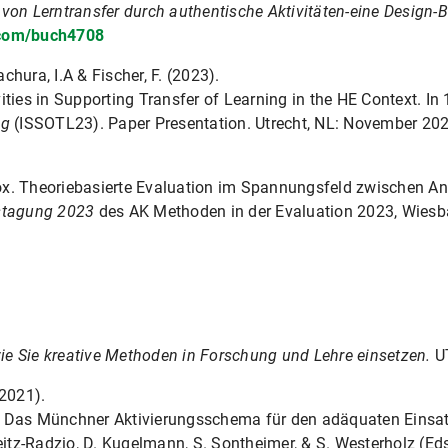
von Lerntransfer durch authentische Aktivitäten-eine Design-
com/buch4708
achura, I.A & Fischer, F. (2023).
ties in Supporting Transfer of Learning in the HE Context. In 
ng
(ISSOTL23). Paper Presentation. Utrecht, NL: November 202
x. Theoriebasierte Evaluation im Spannungsfeld zwischen An
stagung 2023
des AK Methoden in der Evaluation 2023, Wiesb
 wie Sie kreative Methoden in Forschung und Lehre einsetzen.
U
(2021).
 Das Münchner Aktivierungsschema für den adäquaten Einsatz
eitz-Radzio, D. Kugelmann, S. Sontheimer, & S. Westerholz (Eds