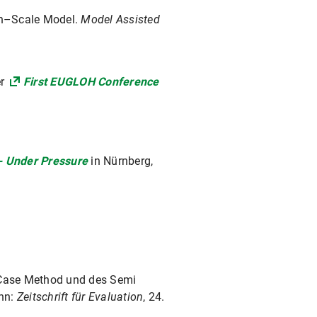
ion–Scale Model.
Model Assisted
er
First EUGLOH Conference
 - Under Pressure
in Nürnberg,
s Case Method und des Semi
ann:
Zeitschrift für Evaluation
, 24.