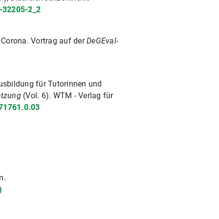
8-32205-2_2
 Corona. Vortrag auf der
DeGEval-
usbildung für Tutorinnen und
etzung
(Vol. 6). WTM - Verlag für
871761.0.03
n.
)