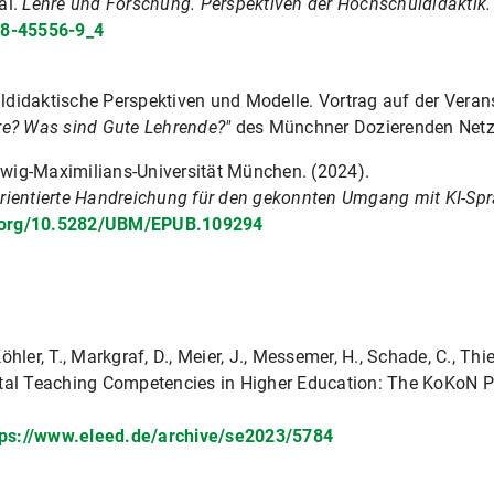
al.
Lehre und Forschung. Perspektiven der Hochschuldidaktik.
58-45556-9_4
didaktische Perspektiven und Modelle. Vortrag auf der Vera
re? Was sind Gute Lehrende?"
des Münchner Dozierenden Netz
wig-Maximilians-Universität München. (2024).
rientierte Handreichung für den gekonnten Umgang mit KI-Spr
i.org/10.5282/UBM/EPUB.109294
Köhler, T., Markgraf, D., Meier, J., Messemer, H., Schade, C., Thi
tal Teaching Competencies in Higher Education: The KoKoN P
tps://www.eleed.de/archive/se2023/5784