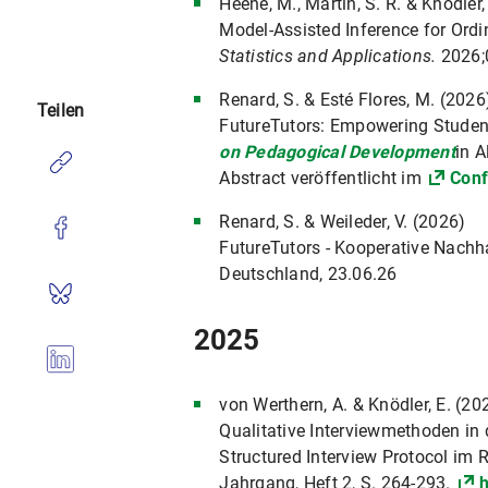
Heene, M., Martin, S. R. & Knödler,
Model-Assisted Inference for Ord
Statistics and Applications.
2026;
Renard, S. & Esté Flores, M. (2026
Teilen
FutureTutors: Empowering Student
on Pedagogical Development
in A
Abstract veröffentlicht im
Conf
Renard, S. & Weileder, V. (2026)
FutureTutors - Kooperative Nachha
Deutschland, 23.06.26
2025
von Werthern, A. & Knödler, E. (20
Qualitative Interviewmethoden in
Structured Interview Protocol i
Jahrgang, Heft 2, S. 264-293.
h