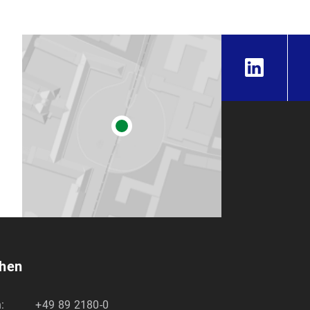
chen
:
+49 89 2180-0