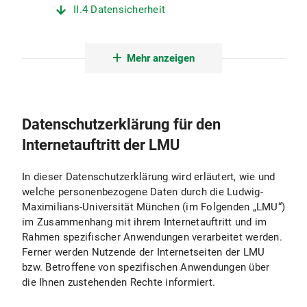
II.4 Datensicherheit
II.5 Datenübermittlungen
Mehr anzeigen
II.6 Minderjährigenschutz
II.7 Auswertung
Datenschutzerklärung für den
III. Protokollierung und Erstellung von Logfiles
Internetauftritt der LMU
III.1 Zweck und Umfang der Datenverarbeitung
In dieser Datenschutzerklärung wird erläutert, wie und
III.2 Rechtsgrundlage für die Datenverarbeitung
welche personenbezogene Daten durch die Ludwig-
Maximilians-Universität München (im Folgenden „LMU“)
III.3 Dauer der Datenverarbeitung
im Zusammenhang mit ihrem Internetauftritt und im
Rahmen spezifischer Anwendungen verarbeitet werden.
III.4 Widerspruchs- und Beseitigungsmöglichkeit
Ferner werden Nutzende der Internetseiten der LMU
bzw. Betroffene von spezifischen Anwendungen über
IV. Verwendung von aktiven Komponenten und Cookies
die Ihnen zustehenden Rechte informiert.
IV.1 Zweck und Umfang der Datenverarbeitung