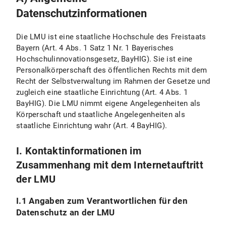
V.4 Widerspruchs- und Beseitigungsmöglichkeit
Datenschutzinformationen
Ausübung meines Widerspruchs
Die LMU ist eine staatliche Hochschule des Freistaats
V.5 Wie erfasst Matomo meinen Besuch zu den LMU-Internetseiten mit diesem Browser?
Bayern (Art. 4 Abs. 1 Satz 1 Nr. 1 Bayerisches
Hochschulinnovationsgesetz, BayHIG). Sie ist eine
Persönliche Einstellungen
Personalkörperschaft des öffentlichen Rechts mit dem
Recht der Selbstverwaltung im Rahmen der Gesetze und
VI. Nutzung bereitgestellter Kommunikationsmittel
zugleich eine staatliche Einrichtung (Art. 4 Abs. 1
BayHIG). Die LMU nimmt eigene Angelegenheiten als
VI.1 Nutzung eines Kontaktformulars
Körperschaft und staatliche Angelegenheiten als
staatliche Einrichtung wahr (Art. 4 BayHIG).
VI.1.1 Umfang und Zweck der Datenverarbeitung
I. Kontaktinformationen im
VI.1.2 Rechtsgrundlage der Datenverarbeitung
Zusammenhang mit dem Internetauftritt
VI.1.3 Dauer der Datenverarbeitung
der LMU
VI.1.4 Widerspruchs- und Beseitigungsmöglichkeiten
I.1 Angaben zum Verantwortlichen für den
Datenschutz an der LMU
VI.2 Nutzung einer E-Mail-Adresse