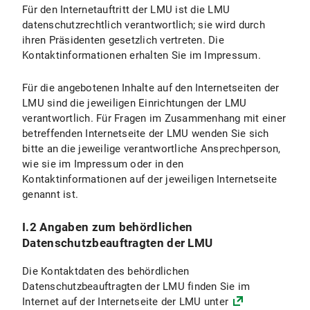
Für den Internetauftritt der LMU ist die LMU
VI.2.1 Umfang und Zweck der Datenverarbeitung
datenschutzrechtlich verantwortlich; sie wird durch
ihren Präsidenten gesetzlich vertreten. Die
VI.2.2 Rechtsgrundlage der Datenverarbeitung
Kontaktinformationen erhalten Sie im Impressum.
VI.2.3 Dauer der Datenverarbeitung
Für die angebotenen Inhalte auf den Internetseiten der
VI.2.4 Widerspruchs- und Beseitigungsmöglichkeit
LMU sind die jeweiligen Einrichtungen der LMU
verantwortlich. Für Fragen im Zusammenhang mit einer
VI.3 Nutzung der Online-Terminbuchung
betreffenden Internetseite der LMU wenden Sie sich
bitte an die jeweilige verantwortliche Ansprechperson,
VI.3.1 Umfang und Zweck der Datenverarbeitung
wie sie im Impressum oder in den
Kontaktinformationen auf der jeweiligen Internetseite
VI.3.2 Rechtsgrundlagen der Datenverarbeitung
genannt ist.
VI.3.3 Dauer der Datenverarbeitung
I.2 Angaben zum behördlichen
Datenschutzbeauftragten der LMU
VI.3.4 Widerspruchs- und Beseitigungsmöglichkeiten
Die Kontaktdaten des behördlichen
VI.4 Nutzung des Chats
Datenschutzbeauftragten der LMU finden Sie im
Internet auf der Internetseite der LMU unter
VI.4.1 Umfang und Zweck der Datenverarbeitung