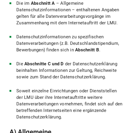
Die im
Abschnitt A
– Allgemeine
Folgende technisch notwendige Cookies werden verwendet:
Datenschutzinformationen – enthaltenen Angaben
gelten für alle Datenverarbeitungsvorgänge im
In den Cookies werden folgende Daten gespeichert und übermittelt:
Zusammenhang mit dem Internetauftritt der LMU.
IV.2 Rechtsgrundlage für die Datenverarbeitung
Datenschutzinformationen zu spezifischen
Datenverarbeitungen (z.B. Deutschlandstipendium,
IV.3 Dauer der Datenverarbeitung
Bewerbungen) finden sich in
Abschnitt B
.
IV.4 Widerspruchs- und Beseitigungsmöglichkeiten
Die
Abschnitte C und D
der Datenschutzerklärung
beinhalten Informationen zur Geltung, Reichweite
IV.5 Wie passe ich die Cookie-Einstellungen in meinem Browser an?
sowie zum Stand der Datenschutzerklärung.
V. Verwendung des Webseiten-Analysetools Matomo
Soweit einzelne Einrichtungen oder Dienststellen
V.1 Zweck und Umfang der Datenverarbeitung
der LMU über ihre Internetauftritte weitere
Datenverarbeitungen vornehmen, findet sich auf den
V.2 Rechtsgrundlage für die Datenverarbeitung
betreffenden Internetseiten eine ergänzende
Datenschutzerklärung.
V.3 Dauer der Datenverarbeitung
A) Allgemeine