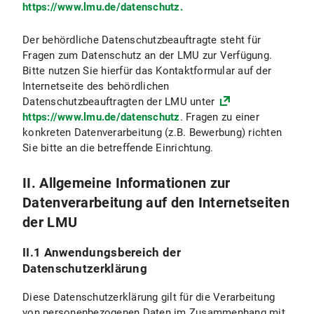
https://www.lmu.de/datenschutz.
VI.4.2 Rechtsgrundlage der Datenverarbeitung
Der behördliche Datenschutzbeauftragte steht für
VI.4.3 Dauer der Datenverarbeitung
Fragen zum Datenschutz an der LMU zur Verfügung.
Bitte nutzen Sie hierfür das Kontaktformular auf der
VI.4.4 Widerspruchs- und Beseitigungsmöglichkeit
Internetseite des behördlichen
Datenschutzbeauftragten der LMU unter
VI.5 Nutzung anderer Kommunikationsmittel (z.B. Post, Telefon, Fax)
https://www.lmu.de/datenschutz
. Fragen zu einer
konkreten Datenverarbeitung (z.B. Bewerbung) richten
VI.6 Nutzung von Videokonferenzsystemen
Sie bitte an die betreffende Einrichtung.
VII. Newsletterversand
II. Allgemeine Informationen zur
Datenverarbeitung auf den Internetseiten
VII.1 Umfang und Zweck der Datenverarbeitung
der LMU
VII.2 Rechtsgrundlage der Datenverarbeitung
II.1 Anwendungsbereich der
VII.3 Dauer der Datenverarbeitung
Datenschutzerklärung
VII.4 Widerspruchs- und Beseitigungsmöglichkeit
Diese Datenschutzerklärung gilt für die Verarbeitung
von personenbezogenen Daten im Zusammenhang mit