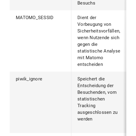
Besuchs
MATOMO_SESSID
Dient der
W
Vorbeugung von
B
Sicherheitsvorfällen,
S
wenn Nutzende sich
S
gegen die
B
statistische Analyse
mit Matomo
entscheiden
piwik_ignore
Speichert die
B
Entscheidung der
B
Besuchenden, vom
z
statistischen
v
Tracking
d
ausgeschlossen zu
g
werden
(
g