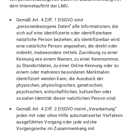
VIII. Einsatz von RSS
dem Internetauftritt der LMU.
IX. Google Custom Search
Gemäß Art. 4 Ziff. 1 DSGVO sind
„personenbezogene Daten“ alle Informationen, die
IX.1 Umfang und Zweck der Datenverarbeitung
sich auf eine identifizierte oder identifizierbare
natürliche Person beziehen; als identifizierbar wird
IX.2 Rechtsgrundlage der Datenverarbeitung
eine natürliche Person angesehen, die direkt oder
indirekt, insbesondere mittels Zuordnung zu einer
IX.3 Dauer der Datenverarbeitung
Kennung wie einem Namen, zu einer Kennnummer,
zu Standortdaten, zu einer Online-Kennung oder zu
IX.4 Widerspruchs- und Beseitigungsmöglichkeiten
einem oder mehreren besonderen Merkmalen
identifiziert werden kann, die Ausdruck der
X. Ihre datenschutzrechtlichen Rechte
physischen, physiologischen, genetischen,
psychischen, wirtschaftlichen, kulturellen oder
X.1 Auskunftsrecht
sozialen Identität dieser natürlichen Person sind.
X.2 Recht auf Berichtigung
Gemäß Art. 4 Ziff. 2 DSGVO meint „Verarbeitung“
jeden mit oder ohne Hilfe automatisierter Verfahren
X.3 Recht auf Einschränkung der Verarbeitung
ausgeführten Vorgang oder jede solche
Vorgangsreihe im Zusammenhang mit
X.4 Recht auf Löschung