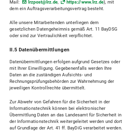
Mail:
lrzpost@lrz.de
,
https://www.lrz.de
), mit
III.4 Widerspruchs- und Beseitigungsmöglichkeiten
dem ein Auftragsverarbeitungsvertrag besteht.
IV. Datenverarbeitung im Rahmen der Zusendung von Bewerbungen
Alle unsere Mitarbeitenden unterliegen dem
IV.1 Umfang und Zweck der Datenverarbeitung
gesetzlichen Datengeheimnis gemäß Art. 11 BayDSG
oder sind zur Vertraulichkeit verpflichtet.
IV.2 Rechtsgrundlage der Datenverarbeitung
II.5 Datenübermittlungen
IV.3 Dauer der Datenverarbeitung
Datenübermittlungen erfolgen aufgrund Gesetzes oder
IV.4 Widerspuchs- und Beseitigungsmöglichkeiten
mit Ihrer Einwilligung. Gegebenenfalls werden Ihre
Daten an die zuständigen Aufsichts- und
V. Exportkontrolle
Rechnungsprüfungsbehörden zur Wahrnehmung der
jeweiligen Kontrollrechte übermittelt.
V.1 Umfang und Zweck der Datenverarbeitung
Zur Abwehr von Gefahren für die Sicherheit in der
V.2 Rechtsgrundage der Datenverarbeitung
Informationstechnik können bei elektronischer
Übermittlung Daten an das Landesamt für Sicherheit in
V.3 Dauer der Datenverarbeitung
der Informationstechnik weitergeleitet werden und dort
auf Grundlage der Art. 41 ff. BayDiG verarbeitet werden.
V.4 Widerspruchs- und Beseitigungsmöglichkeiten?