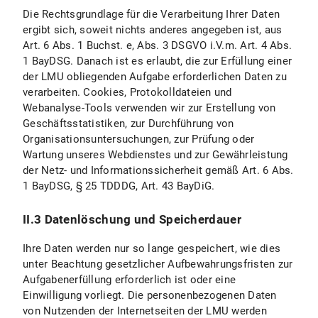
Die Rechtsgrundlage für die Verarbeitung Ihrer Daten
II.2.3 Dauer der Datenverarbeitung
ergibt sich, soweit nichts anderes angegeben ist, aus
Art. 6 Abs. 1 Buchst. e, Abs. 3 DSGVO i.V.m. Art. 4 Abs.
II.2.4 Widerspruchs- und Beseitigungsmöglichkeiten
1 BayDSG. Danach ist es erlaubt, die zur Erfüllung einer
II.3 Datenschutzbestimmungen zu Einsatz und Verwendung von Bluesky und Bluesky-Icons
der LMU obliegenden Aufgabe erforderlichen Daten zu
verarbeiten. Cookies, Protokolldateien und
II.3.1 Umfang und Zweck der Datenverarbeitung
Webanalyse-Tools verwenden wir zur Erstellung von
Geschäftsstatistiken, zur Durchführung von
II.3.2 Rechtsgrundlage der Datenverarbeitung
Organisationsuntersuchungen, zur Prüfung oder
Wartung unseres Webdienstes und zur Gewährleistung
II.3.3 Dauer der Datenverarbeitung
der Netz- und Informationssicherheit gemäß Art. 6 Abs.
1 BayDSG, § 25 TDDDG, Art. 43 BayDiG.
II.3.4 Widerspruchs- und Beseitigungsmöglichkeiten
II.3 Datenlöschung und Speicherdauer
II.4 Datenschutzbestimmungen zu Einsatz und Verwendung von X (vormals Twitter) und X-Icons
Ihre Daten werden nur so lange gespeichert, wie dies
II.4.1 Umfang und Zweck der Datenverarbeitung
unter Beachtung gesetzlicher Aufbewahrungsfristen zur
Aufgabenerfüllung erforderlich ist oder eine
II.4.2 Rechtsgrundlage der Datenverarbeitung
Einwilligung vorliegt. Die personenbezogenen Daten
von Nutzenden der Internetseiten der LMU werden
II.4.3 Dauer der Datenverarbeitung