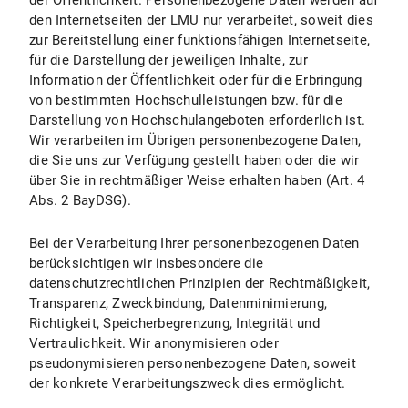
der Öffentlichkeit. Personenbezogene Daten werden auf
I.3 Dauer der Datenverarbeitung
den Internetseiten der LMU nur verarbeitet, soweit dies
zur Bereitstellung einer funktionsfähigen Internetseite,
I.4 Widerspruchs- und Beseitigungsmöglichkeiten
für die Darstellung der jeweiligen Inhalte, zur
Information der Öffentlichkeit oder für die Erbringung
II. Einsatz von Social Media und Social-Media-Icons bzw. Internetlinks
von bestimmten Hochschulleistungen bzw. für die
Darstellung von Hochschulangeboten erforderlich ist.
II.1 Datenschutzbestimmungen zu Einsatz und Verwendung von Facebook und Facebook-Icons
Wir verarbeiten im Übrigen personenbezogene Daten,
die Sie uns zur Verfügung gestellt haben oder die wir
II.1.1 Umfang und Zweck der Datenverarbeitung
über Sie in rechtmäßiger Weise erhalten haben (Art. 4
II.1.2 Rechtsgrundlage der Datenverarbeitung
Abs. 2 BayDSG).
II.1.3 Dauer der Datenverarbeitung
Bei der Verarbeitung Ihrer personenbezogenen Daten
berücksichtigen wir insbesondere die
II.1.4 Widerspruchs- und Beseitigungsmöglichkeiten
datenschutzrechtlichen Prinzipien der Rechtmäßigkeit,
Transparenz, Zweckbindung, Datenminimierung,
II.2 Datenschutzbestimmungen zu Einsatz und Verwendung von Instagram und Instagram-Icons
Richtigkeit, Speicherbegrenzung, Integrität und
Vertraulichkeit. Wir anonymisieren oder
II.2.1 Umfang und Zweck der Datenverarbeitung
pseudonymisieren personenbezogene Daten, soweit
der konkrete Verarbeitungszweck dies ermöglicht.
II.2.2 Rechtsgrundlage der Datenverarbeitung