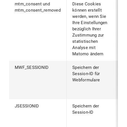
mtm_consent und
Diese Cookies
B
mtm_consent_removed
können erstellt
B
werden, wenn Sie
z
Ihre Einstellungen
v
bezüglich Ihrer
d
Zustimmung zur
g
statistischen
(
Analyse mit
g
Matomo ändern
MWF_SESSIONID
Speichern der
W
Session-ID für
B
Webformulare
S
S
B
JSESSIONID
Speichern der
W
Session-ID
B
S
S