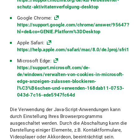
https://support.mozilla.org/de/kb/verbesserter-
schutz-aktivitatenverfolgung-desktop
Google Chrome:
https://support.google.com/chrome/answer/95647?
hl=de&co=GENIE.Platform%3DDesktop
Apple Safari:
https://help.apple.com/safari/mac/8.0/de.lproj/sfri1147
Microsoft Edge:
https://support.microsoft.com/de-
de/windows/verwalten-von-cookies-in-microsoft-
edge-anzeigen-zulassen-blockieren-
l%C3%B6schen-und-verwenden-168dab11-0753-
043d-7c16-ede5947fc64d
Die Verwendung der Java-Script-Anwendungen kann
durch Einstellung Ihres Browserprogramms
ausgeschaltet werden. Durch die Abschaltung kann die
Darstellung einiger Elemente, z.B. Kontaktformulare,
Videoplayer oder Akkordeon, beeinträchtigt sein.