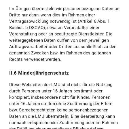
VI. Fotoveröffentlichung
Im Übrigen übermitteln wir personenbezogene Daten an
Dritte nur dann, wenn dies im Rahmen einer
VI.1 Umfang und Zweck der Datenverarbeitung
Vertragsabwicklung notwendig ist (Artikel 6 Abs. 1
Buchst. b DSGVO), etwa an Veranstalter einer
VI.2 Rechtsgrundlage der Datenverarbeitung
Veranstaltung oder an beauftragte Dienstleister. Die
weitergegebenen Daten dürfen von dem jeweiligen
VI.3 Dauer der Datenverarbeitung
Auftragsverarbeiter oder Dritten ausschließlich zu den
genannten Zwecken bzw. im Rahmen des geltenden
VI.4 Widerspruchs- und Beseitigungsmöglichkeit
Rechts verwendet werden.
VII. Verarbeitung von personenbezogenen Daten in Vertragsbeziehungen
II.6 Minderjährigenschutz
C) Geltung der Datenschutzerklärung
Diese Webseiten der LMU sind nicht für die Nutzung
durch Personen unter 16 Jahren bestimmt oder
D) Datenschutzhinweise für Studierende
konzipiert, insbesondere nicht für Kinder. Personen
unter 16 Jahren sollten ohne Zustimmung der Eltern
E) Stand und Änderungen der Datenschutzerklärung
bzw. Sorgeberechtigten keine personenbezogenen
Daten an die LMU übermitteln. Eine Bearbeitung kann
nur nach entsprechender Zustimmung oder im Rahmen