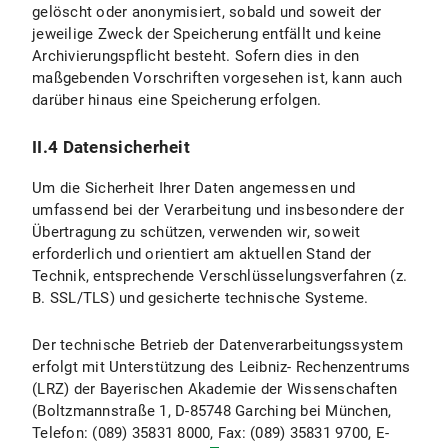
gelöscht oder anonymisiert, sobald und soweit der
jeweilige Zweck der Speicherung entfällt und keine
II.4.4 Widerspruchs- und Beseitigungsmöglichkeiten
Archivierungspflicht besteht. Sofern dies in den
maßgebenden Vorschriften vorgesehen ist, kann auch
II.5 Datenschutzbestimmungen zu Einsatz und Verwendung von YouTube und YouTube-Icons
darüber hinaus eine Speicherung erfolgen.
II.5.1 Umfang und Zweck der Datenverarbeitung
II.4 Datensicherheit
II.5.2 Rechtsgrundlage der Datenverarbeitung
Um die Sicherheit Ihrer Daten angemessen und
II.5.3 Dauer der Datenverarbeitung
umfassend bei der Verarbeitung und insbesondere der
Übertragung zu schützen, verwenden wir, soweit
II.5.4 Widerspruchs- und Beseitigungsmöglichkeiten
erforderlich und orientiert am aktuellen Stand der
Technik, entsprechende Verschlüsselungsverfahren (z.
III. Datenverarbeitung im Rahmen des „Online-Spendentool zur Unterstützung der Forschung und Lehre an der LMU München"
B. SSL/TLS) und gesicherte technische Systeme.
III.1 Umfang und Zweck der Datenverarbeitung
Der technische Betrieb der Datenverarbeitungssystem
erfolgt mit Unterstützung des Leibniz- Rechenzentrums
III.2 Rechtsgrundlage der Datenverarbeitung
(LRZ) der Bayerischen Akademie der Wissenschaften
(Boltzmannstraße 1, D-85748 Garching bei München,
III.3 Dauer der Datenverarbeitung
Telefon: (089) 35831 8000, Fax: (089) 35831 9700, E-