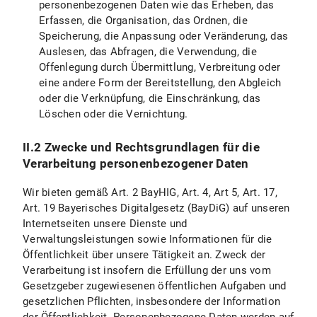
personenbezogenen Daten wie das Erheben, das
Erfassen, die Organisation, das Ordnen, die
X.5 Recht auf Unterrichtung
Speicherung, die Anpassung oder Veränderung, das
X.6 Recht auf Datenübertragbarkeit
Auslesen, das Abfragen, die Verwendung, die
Offenlegung durch Übermittlung, Verbreitung oder
X.7 Widerspruchsrecht
eine andere Form der Bereitstellung, den Abgleich
oder die Verknüpfung, die Einschränkung, das
X.8 Recht auf Widerruf der datenschutzrechtlichen Einwilligungserklärung
Löschen oder die Vernichtung.
X.9 Recht auf Beschwerde bei einer Aufsichtsbehörde
II.2 Zwecke und Rechtsgrundlagen für die
Verarbeitung personenbezogener Daten
X.10 Geltendmachung der Rechte
Wir bieten gemäß Art. 2 BayHIG, Art. 4, Art 5, Art. 17,
B) Datenschutzinformationen zu spezifischen Datenverarbeitungen
Art. 19 Bayerisches Digitalgesetz (BayDiG) auf unseren
Internetseiten unsere Dienste und
I. Einsatz von Google Maps
Verwaltungsleistungen sowie Informationen für die
Öffentlichkeit über unsere Tätigkeit an. Zweck der
I.1 Umfang und Zweck der Datenverarbeitung
Verarbeitung ist insofern die Erfüllung der uns vom
Gesetzgeber zugewiesenen öffentlichen Aufgaben und
I.2 Rechtsgrundlage der Datenverarbeitung
gesetzlichen Pflichten, insbesondere der Information